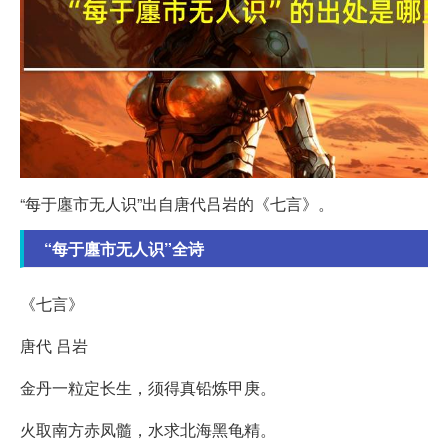
“每于廛市无人识”出自唐代吕岩的《七言》。
“每于廛市无人识”全诗
《七言》
唐代 吕岩
金丹一粒定长生，须得真铅炼甲庚。
火取南方赤凤髓，水求北海黑龟精。