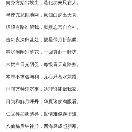
向身方始出埃尘，造化功夫只在人。
早使亢龙抛地网，岂知白虎出天真。
绵绵有路谁留我，默默忘言自合神。
击剑夜深归甚处，披星带月折麒麟。
春尽闲闲过落花，一回舞剑一吁嗟。
常忧白日光阴促，每恨青天道路赊。
本志不求名与利，元心只慕水兼霞。
世间万种浮沉事，达理谁能似我家。
日为和解月呼丹，华夏诸侯肉眼看。
仁义异如胡越异，世情难似泰衡难。
八仙炼后钟神异，四海磨成照胆寒。