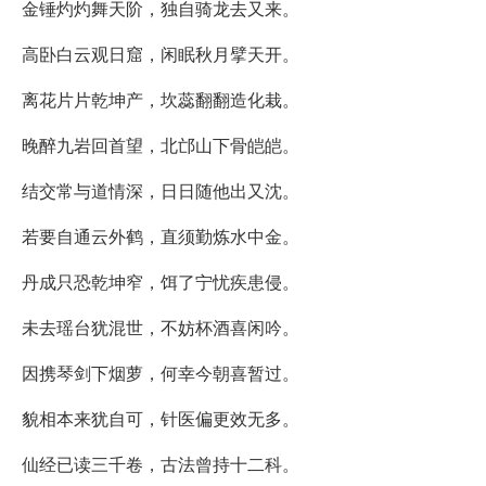
金锤灼灼舞天阶，独自骑龙去又来。
高卧白云观日窟，闲眠秋月擘天开。
离花片片乾坤产，坎蕊翻翻造化栽。
晚醉九岩回首望，北邙山下骨皑皑。
结交常与道情深，日日随他出又沈。
若要自通云外鹤，直须勤炼水中金。
丹成只恐乾坤窄，饵了宁忧疾患侵。
未去瑶台犹混世，不妨杯酒喜闲吟。
因携琴剑下烟萝，何幸今朝喜暂过。
貌相本来犹自可，针医偏更效无多。
仙经已读三千卷，古法曾持十二科。