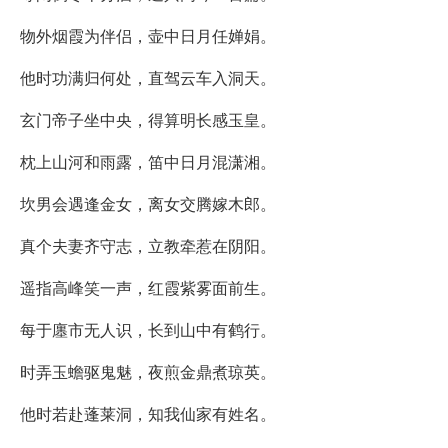
物外烟霞为伴侣，壶中日月任婵娟。
他时功满归何处，直驾云车入洞天。
玄门帝子坐中央，得算明长感玉皇。
枕上山河和雨露，笛中日月混潇湘。
坎男会遇逢金女，离女交腾嫁木郎。
真个夫妻齐守志，立教牵惹在阴阳。
遥指高峰笑一声，红霞紫雾面前生。
每于廛市无人识，长到山中有鹤行。
时弄玉蟾驱鬼魅，夜煎金鼎煮琼英。
他时若赴蓬莱洞，知我仙家有姓名。