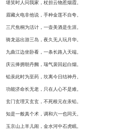
堪笑时人问我家，杖担云物惹烟霞。
眉藏火电非他说，手种金莲不自夸。
三尺焦桐为活计，一壶美酒是生涯。
骑龙远出游三岛，夜久无人玩月华。
九曲江边坐卧看，一条长路入天端。
庆云捧拥朝丹阙，瑞气裴回起白烟。
铅汞此时为至药，坎离今日结神丹。
功能济命长无老，只在人心不是难。
玄门玄理又玄玄，不死根元在汞铅。
知是一般真个术，调和六一也同天。
玉京山上羊儿闹，金水河中石虎眠。