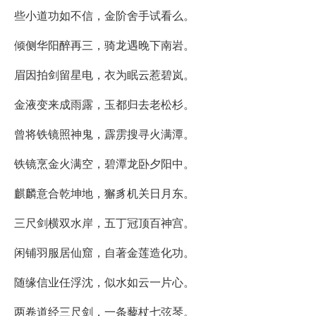
些小道功如不信，金阶舍手试看么。
倾侧华阳醉再三，骑龙遇晚下南岩。
眉因拍剑留星电，衣为眠云惹碧岚。
金液变来成雨露，玉都归去老松杉。
曾将铁镜照神鬼，霹雳搜寻火满潭。
铁镜烹金火满空，碧潭龙卧夕阳中。
麒麟意合乾坤地，獬豸机关日月东。
三尺剑横双水岸，五丁冠顶百神宫。
闲铺羽服居仙窟，自著金莲造化功。
随缘信业任浮沈，似水如云一片心。
两卷道经三尺剑，一条藜杖七弦琴。