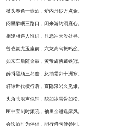
杖头春色一壶酒，炉内丹砂万点金。
闷里醉眠三路口，闲来游钓洞庭心。
相逢相遇人谁识，只恐冲天没处寻。
曾战蚩尤玉座前，六龙高驾振鸣銮。
如来车后随金鼓，黄帝旂傍戴铁冠。
醉捋黑须三岛黯，怒抽霜剑十洲寒。
轩辕世代横行后，直隐深岩久觅难。
头角苍浪声似钟，貌如冰雪骨如松。
匣中宝剑时频吼，袖里金锤逞露风。
会饮酒时为伴侣，能行诗句便参同。