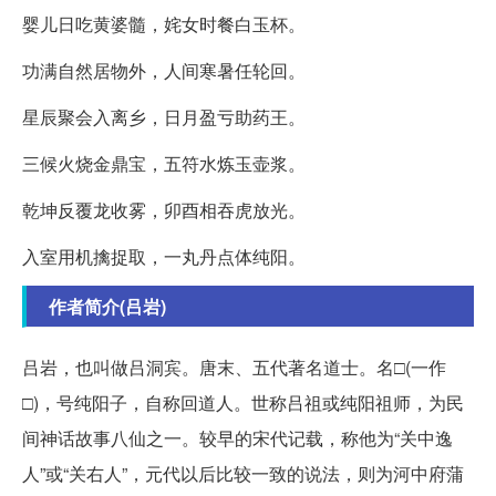
婴儿日吃黄婆髓，姹女时餐白玉杯。
功满自然居物外，人间寒暑任轮回。
星辰聚会入离乡，日月盈亏助药王。
三候火烧金鼎宝，五符水炼玉壶浆。
乾坤反覆龙收雾，卯酉相吞虎放光。
入室用机擒捉取，一丸丹点体纯阳。
作者简介(吕岩)
吕岩，也叫做吕洞宾。唐末、五代著名道士。名□(一作
□)，号纯阳子，自称回道人。世称吕祖或纯阳祖师，为民
间神话故事八仙之一。较早的宋代记载，称他为“关中逸
人”或“关右人”，元代以后比较一致的说法，则为河中府蒲