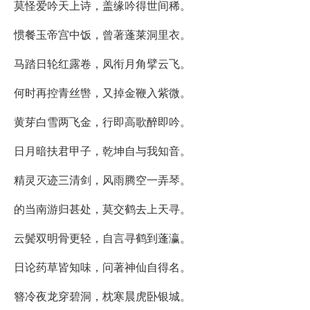
莫怪爱吟天上诗，盖缘吟得世间稀。
惯餐玉帝宫中饭，曾著蓬莱洞里衣。
马踏日轮红露卷，凤衔月角擘云飞。
何时再控青丝辔，又掉金鞭入紫微。
黄芽白雪两飞金，行即高歌醉即吟。
日月暗扶君甲子，乾坤自与我知音。
精灵灭迹三清剑，风雨腾空一弄琴。
的当南游归甚处，莫交鹤去上天寻。
云鬓双明骨更轻，自言寻鹤到蓬瀛。
日论药草皆知味，问著神仙自得名。
簪冷夜龙穿碧洞，枕寒晨虎卧银城。