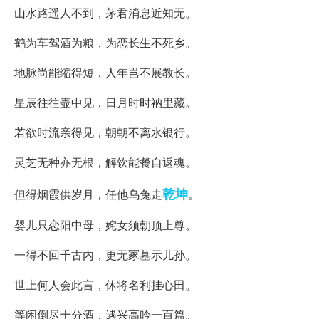
山水路遥人不到，茅君消息近知无。
鹤为车驾酒为粮，为恋长生不死乡。
地脉尚能缩得短，人年岂不展教长。
星辰往往壶中见，日月时时衲里藏。
若欲时流亲得见，朝朝不离水银行。
灵芝无种亦无根，解饮能餐自返魂。
乾坤
但得烟霞供岁月，任他乌兔走
。
婴儿只恋阳中母，姹女须朝顶上尊。
一得不回千古内，更无冢墓示儿孙。
世上何人会此言，休将名利挂心田。
等闲倒尽十分酒，遇兴高吟一百篇。