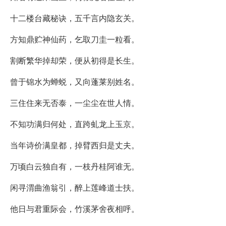
十二楼台藏秘诀，五千言内隐玄关。
方知鼎贮神仙药，乞取刀圭一粒看。
割断繁华掉却荣，便从初得是长生。
曾于锦水为蝉蜕，又向蓬莱别姓名。
三住住来无否泰，一尘尘在世人情。
不知功满归何处，直跨虬龙上玉京。
当年诗价满皇都，掉臂西归是丈夫。
万顷白云独自有，一枝丹桂阿谁无。
闲寻渭曲渔翁引，醉上莲峰道士扶。
他日与君重际会，竹溪茅舍夜相呼。