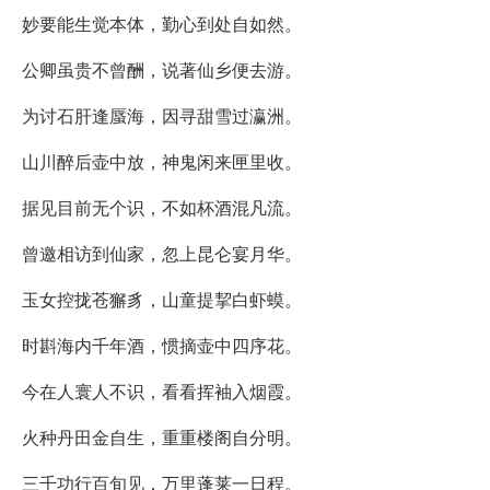
妙要能生觉本体，勤心到处自如然。
公卿虽贵不曾酬，说著仙乡便去游。
为讨石肝逢蜃海，因寻甜雪过瀛洲。
山川醉后壶中放，神鬼闲来匣里收。
据见目前无个识，不如杯酒混凡流。
曾邀相访到仙家，忽上昆仑宴月华。
玉女控拢苍獬豸，山童提挈白虾蟆。
时斟海内千年酒，惯摘壶中四序花。
今在人寰人不识，看看挥袖入烟霞。
火种丹田金自生，重重楼阁自分明。
三千功行百旬见，万里蓬莱一日程。