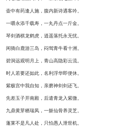
壶中有药逢人施，腹内新诗遇客吟。
一嚼永添千载寿，一丸丹点一斤金。
琴剑酒棋龙鹤虎，逍遥落托永无忧。
闲骑白鹿游三岛，闷驾青牛看十洲。
碧洞远观明月上，青山高隐彩云流。
时人若要还如此，名利浮华即便休。
紫极宫中我自知，亲磨神剑剑还飞。
先差玉子开南殿，后遣青龙入紫微。
九鼎黄芽栖瑞凤，一躯仙骨养灵芝。
蓬莱不是凡人处，只怕愚人泄世机。