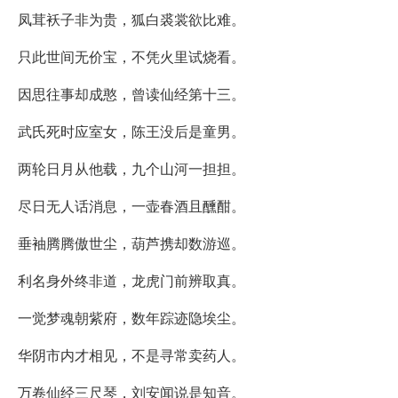
凤茸袄子非为贵，狐白裘裳欲比难。
只此世间无价宝，不凭火里试烧看。
因思往事却成憨，曾读仙经第十三。
武氏死时应室女，陈王没后是童男。
两轮日月从他载，九个山河一担担。
尽日无人话消息，一壶春酒且醺酣。
垂袖腾腾傲世尘，葫芦携却数游巡。
利名身外终非道，龙虎门前辨取真。
一觉梦魂朝紫府，数年踪迹隐埃尘。
华阴市内才相见，不是寻常卖药人。
万卷仙经三尺琴，刘安闻说是知音。