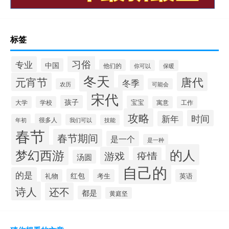
标签
习俗
专业
中国
他们的
你可以
保暖
冬天
唐代
元宵节
冬季
农历
可能会
宋代
孩子
宝宝
大学
学校
寓意
工作
攻略
时间
新年
很多人
年初
我们可以
技能
春节
春节期间
是一个
是一种
的人
梦幻西游
游戏
疫情
汤圆
自己的
的是
红包
礼物
考生
英语
诗人
还不
都是
黄庭坚