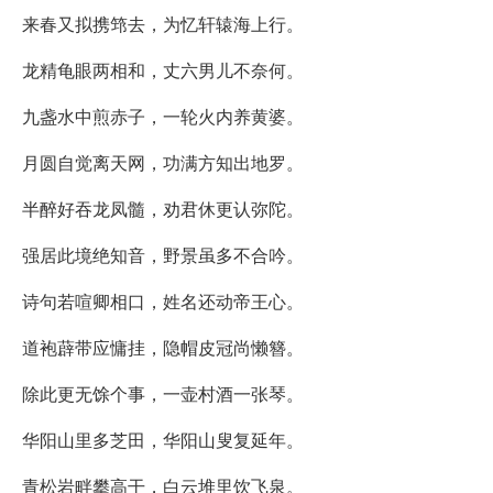
来春又拟携筇去，为忆轩辕海上行。
龙精龟眼两相和，丈六男儿不奈何。
九盏水中煎赤子，一轮火内养黄婆。
月圆自觉离天网，功满方知出地罗。
半醉好吞龙凤髓，劝君休更认弥陀。
强居此境绝知音，野景虽多不合吟。
诗句若喧卿相口，姓名还动帝王心。
道袍薜带应慵挂，隐帽皮冠尚懒簪。
除此更无馀个事，一壶村酒一张琴。
华阳山里多芝田，华阳山叟复延年。
青松岩畔攀高干，白云堆里饮飞泉。