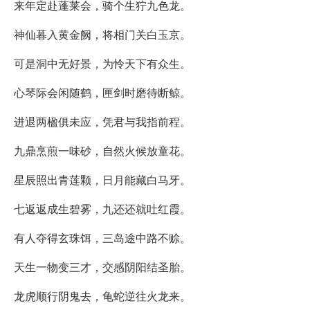
来年定赴蓬莱会，骑个生狞九色龙。
神仙暮入黄金阙，将相门关白玉京。
可是洞中无好景，为怜天下有众生。
心琴际会闲随鹤，匣剑时磨待断鲸。
进退两楹俱未应，凭君与我指前程。
九鼎烹煎一味砂，自然火候放童花。
星辰照出青莲颗，日月能藏白马牙。
七返返成生碧雾，九还还就吐红霞。
有人夺得玄珠饵，三岛途中路不赊。
天生一物变三才，交感阴阳结圣胎。
龙虎顺行阴鬼去，龟蛇逆往火龙来。