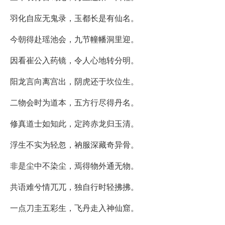
羽化自应无鬼录，玉都长是有仙名。
今朝得赴瑶池会，九节幢幡洞里迎。
因看崔公入药镜，令人心地转分明。
阳龙言向离宫出，阴虎还于坎位生。
二物会时为道本，五方行尽得丹名。
修真道士如知此，定跨赤龙归玉清。
浮生不实为轻忽，衲服深藏奇异骨。
非是尘中不染尘，焉得物外通无物。
共语难兮情兀兀，独自行时轻拂拂。
一点刀圭五彩生，飞丹走入神仙窟。