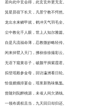
若向此中玄会得，此玄玄外更无玄。
箕星昴宿下长天，凡景宁教不愕然。
龙出水来鳞甲就，鹤冲天气羽毛全。
尘中教化千人眼，世上人知尔雅篇。
自是凡流福命薄，忍教微妙略轻传。
闲来掉臂入天门，拂袂徐徐撮彩云。
无语下窥黄谷子，破颜平揖紫霞君。
拟登瑶殿参金母，回访瀛洲看日轮。
恰值嫦娥排宴会，瑶浆新熟味氤氲。
曾随刘阮醉桃源，未省人间欠酒钱。
一领布裘权且当，九天回日却归还。