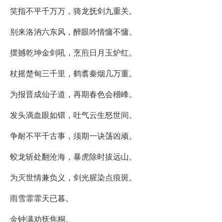
笑指不平千万万，骑龙抚剑九重关。
别来洛汭六东风，醉眼吟情慵不慵。
摆撼乾坤金剑吼，烹煎日月玉炉红。
杖摇楚甸三千里，鹤翥秦烟几万重。
为报晋成仙子道，再期春色会稽峰。
发头滴血眼如镮，吐气云生怒世间。
争耐不平千古事，须期一诀荡凶顽。
蛟龙斩处翻沧海，暴虎除时拔远山。
为灭世情兼负义，剑光腥染点痕斑。
雨雪霏霏天已暮。
金钟满劝抚焦桐。