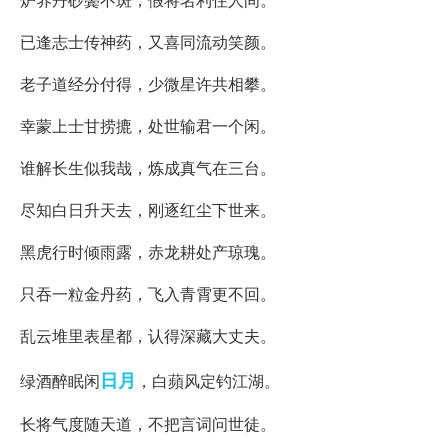
已逢志士传神药，又喜同流动笑颜。
老子道经分付得，少微星许共相攀。
幸蒙上士甘捞摝，处世输君一个闲。
谁解长生似我哉，炼成真气在三台。
尽知白日升天去，刚逐红尘下世来。
黑虎行时倾雨露，赤龙耕处产琼瑰。
只吞一粒金丹药，飞入青霄更不回。
乱云堆里表星都，认得深藏大丈夫。
日月
绿酒醉眠闲
，白蘋风定钓江湖。
长将气度随天道，不把言词问世徒。