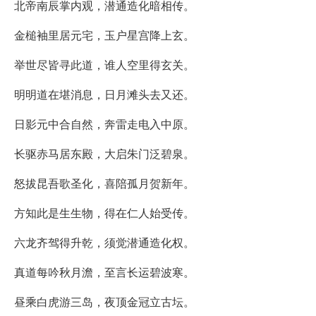
北帝南辰掌内观，潜通造化暗相传。
金槌袖里居元宅，玉户星宫降上玄。
举世尽皆寻此道，谁人空里得玄关。
明明道在堪消息，日月滩头去又还。
日影元中合自然，奔雷走电入中原。
长驱赤马居东殿，大启朱门泛碧泉。
怒拔昆吾歌圣化，喜陪孤月贺新年。
方知此是生生物，得在仁人始受传。
六龙齐驾得升乾，须觉潜通造化权。
真道每吟秋月澹，至言长运碧波寒。
昼乘白虎游三岛，夜顶金冠立古坛。