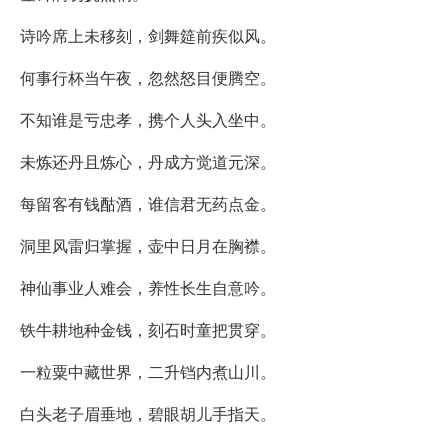
诗吟席上未移刻，剑舞筵前疾似风。
何事行杯当午夜，忽然怒目便腾空。
不知谁是亏忠孝，携个人头入坐中。
未炼还丹且炼心，丹成方觉道元深。
每留客有钱酤酒，谁信君无药点金。
洞里风雷归掌握，壶中日月在胸襟。
神仙事业人难会，养性长生自意吟。
铁牛耕地种金钱，刻石时童把贯穿。
一粒粟中藏世界，二升铛内煮山川。
白头老子眉垂地，碧眼胡儿手指天。