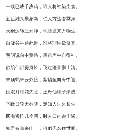
一载已成千岁药，谁人将袖染尘寰。
五岳滩头景象新，仁人方达杳冥身。
天纲运转三元净，地脉通来万物生。
自晓谷神通此道，谁将理性欲修真。
明明说向中黄路，霹雳声中自得神。
欲陪仙侣得身轻，飞过蓬莱彻上清。
朱顶鹤来云外接，紫鳞鱼向海中迎。
姮娥月桂花先吐，王母仙桃子渐成。
下瞰日轮天欲晓，定知人世久长生。
四海皆忙几个闲，时人口内说尘缘。
知君有道来山上，何似无名住世间。