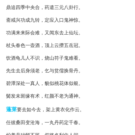
鼎追四季中央合，药遣三元八卦行。
斋戒兴功成九转，定应入口鬼神惊。
功满来来际会难，又闻东去上仙坛。
杖头春色一壶酒，顶上云攒五岳冠。
饮酒龟儿人不识，烧山符子鬼难看。
先生去后身须老，乞与贫儒换骨丹。
碧潭深处一真人，貌似桃花体似银。
鬓发未斑缘有术，红颜不老为通神。
蓬莱
要去如今去，架上黄衣化作云。
任彼桑田变沧海，一丸丹药定千春。
炉养丹砂鬓不斑，假将名利住人间。