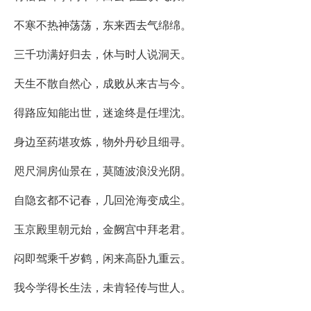
不寒不热神荡荡，东来西去气绵绵。
三千功满好归去，休与时人说洞天。
天生不散自然心，成败从来古与今。
得路应知能出世，迷途终是任埋沈。
身边至药堪攻炼，物外丹砂且细寻。
咫尺洞房仙景在，莫随波浪没光阴。
自隐玄都不记春，几回沧海变成尘。
玉京殿里朝元始，金阙宫中拜老君。
闷即驾乘千岁鹤，闲来高卧九重云。
我今学得长生法，未肯轻传与世人。