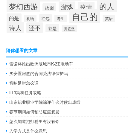
的人
梦幻西游
游戏
疫情
汤圆
自己的
的是
红包
礼物
考生
英语
诗人
还不
都是
黄庭坚
猜你想看的文章
雷诺将推出欧洲版城市K-ZE电动车
买安置房签的合同受法律保护吗
音响延时怎么调
ff13冥碑任务攻略
山东铝业职业学院综评什么时候出成绩
春节期间如何预防痘痘复发
怎么知道泡打粉里有没有铝
入学方式是什么意思