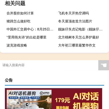
相关问题
合并股价如何计算
飞机冬天开热空调吗
猪蹄怎么做好吃
冬天屋顶改造方法图片
中国外汇交易中心：8月25日人民币汇率指数按周涨0.14至97.33
靓妹仔失贞记电影（靓妹仔失贞记）
“受用尧夫诗”的出处是哪里
北方桃树冬天怎么养护最好
波克游戏攻略
大年初三哪里最繁华作文
☚
公告