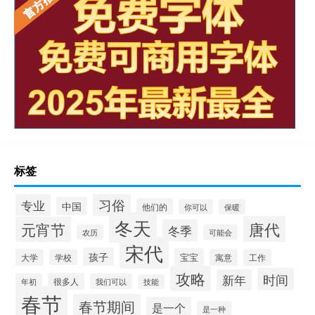
标签
习俗
专业
中国
他们的
你可以
保暖
冬天
唐代
元宵节
冬季
农历
可能会
宋代
孩子
宝宝
大学
学校
寓意
工作
攻略
时间
新年
很多人
年初
我们可以
技能
春节
春节期间
是一个
是一种