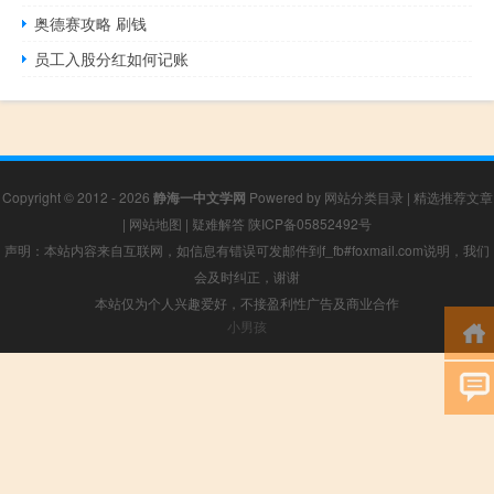
奥德赛攻略 刷钱
员工入股分红如何记账
Copyright © 2012 - 2026
静海一中文学网
Powered by
网站分类目录
|
精选推荐文章
|
网站地图
|
疑难解答
陕ICP备05852492号
声明：本站内容来自互联网，如信息有错误可发邮件到f_fb#foxmail.com说明，我们
会及时纠正，谢谢
本站仅为个人兴趣爱好，不接盈利性广告及商业合作
小男孩