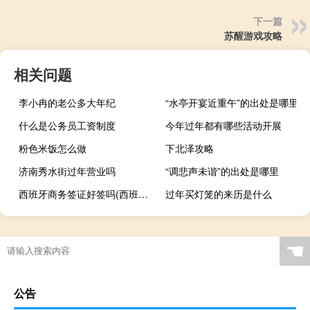
下一篇
苏醒游戏攻略
相关问题
李小冉的老公多大年纪
“水亭开宴近重午”的出处是哪里
什么是公务员工资制度
今年过年都有哪些活动开展
粉色米饭怎么做
下北泽攻略
济南秀水街过年营业吗
“调悲声未谐”的出处是哪里
西班牙商务签证好签吗(西班牙签证难吗)
过年买灯笼的来历是什么
☚
公告