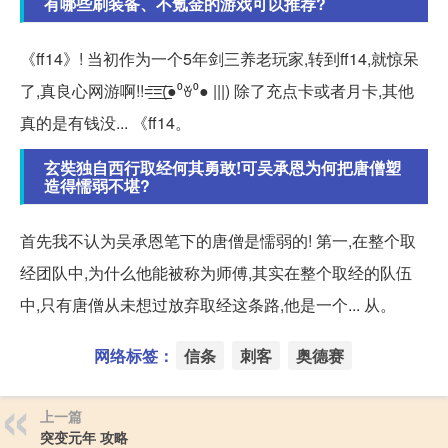
有哪些刷装备、不氪金的游戏可以推荐?
《ff14》! 当初作为一个5年剑三养老玩家,转到ff14,就惊呆
了,真良心网游啊!!=͟͟͞͞=͟͟͞͞(●⁰ꈊ⁰● |||) 除了充点卡或者月卡,其他
真的是有钱没... 《ff14。
玄奘独自西行取经何其勇敢!可吴承恩为何把唐僧塑
造得懦弱不堪?
首先我不认为吴承恩笔下的唐僧是懦弱的! 第一,在整个取
经团队中,为什么他能被称为师傅,其实在整个取经的队伍
中,只有唐僧从未想过放弃取经这条路,他是一个... 从。
网络标签：
信条
刺客
奥德赛
上一篇
突变元年 攻略