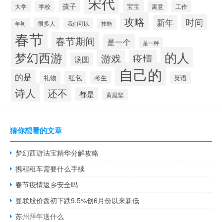
宋代
孩子
宝宝
大学
学校
寓意
工作
攻略
时间
新年
很多人
年初
我们可以
技能
春节
春节期间
是一个
是一种
的人
梦幻西游
游戏
疫情
汤圆
自己的
的是
红包
礼物
考生
英语
诗人
还不
都是
黄庭坚
猜你想看的文章
梦幻西游法宝精华分解攻略
携程租车需要什么手续
春节疫情返乡安全吗
曼联股价盘初下跌9.5%创6月份以来新低
苏州拜年送什么