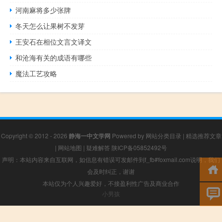
河南麻将多少张牌
冬天怎么让果树不发芽
王安石在相位文言文译文
和沧海有关的成语有哪些
魔法工艺攻略
Copyright © 2012 - 2026
静海一中文学网
Powered by
网站分类目录
|
精选推荐文章
|
网站地图
|
疑难解答
陕ICP备05852492号
声明：本站内容来自互联网，如信息有错误可发邮件到f_fb#foxmail.com说明，我们
会及时纠正，谢谢
本站仅为个人兴趣爱好，不接盈利性广告及商业合作
小男孩