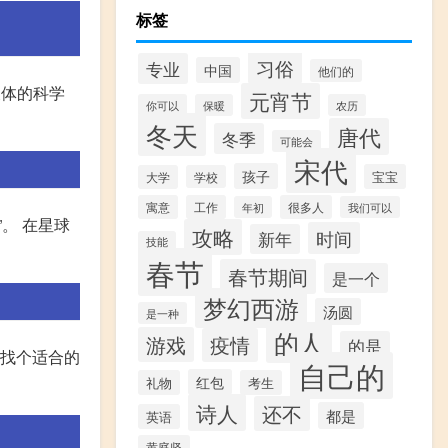
标签
习俗
专业
中国
他们的
天体的科学
元宵节
你可以
保暖
农历
冬天
唐代
冬季
可能会
宋代
孩子
宝宝
大学
学校
寓意
工作
很多人
年初
我们可以
。 在星球
攻略
时间
新年
技能
春节
春节期间
是一个
梦幻西游
汤圆
是一种
的人
游戏
疫情
的是
要找个适合的
自己的
红包
礼物
考生
诗人
还不
都是
英语
黄庭坚