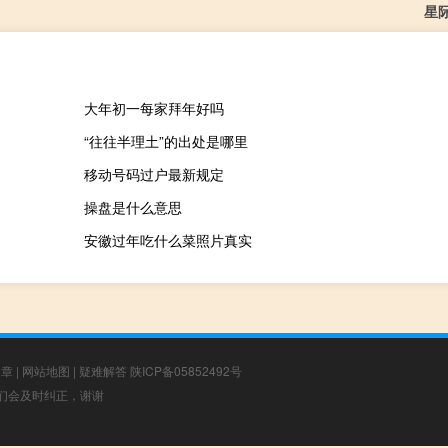
星
大年初一每家拜年好吗
“往往半理土”的出处是哪里
移动号码过户最新规定
操盘是什么意思
安徽过年吃什么菜照片真实
文章
|
网站地图
|
疑难解答
陕ICP备05852492号
，我们会及时纠正，谢谢