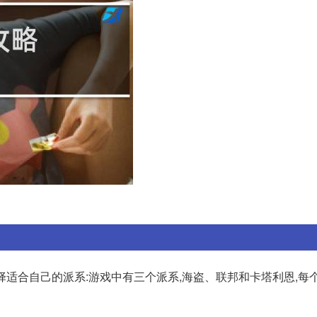
选择适合自己的派系:游戏中有三个派系,海盗、联邦和卡塔利恩,每