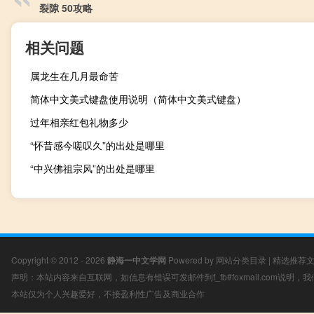
裂隙 50攻略
相关问题
属龙生在几月最命苦
简体中文美式键盘使用说明（简体中文美式键盘）
过年相亲红包礼物多少
“怀昔感今嗟叹久”的出处是哪里
“中兴佛祖宗风”的出处是哪里
Copyright © 2012 - 2026
静海一中文学网
Powered by
网站分类目录
|
精选推荐
声明：本站内容来自互联网，如信息有错误可发邮件到f_fb#foxmail.com说明
本站仅为个人兴趣爱好，不接盈利性广告及商业合作