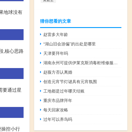
果地球没有
猜你想看的文章
赵雷多大年龄
“湖山旧会游偏”的出处是哪里
段,核心思路
天津要拜年吗
湖南永州可提供伊莱克斯消毒柜维修服务地址在哪
赵薇方否认离婚
创造元宵节灯谜具有元宵氛围
,需要通过星
工地都是过年哪天结账
重庆市品牌拜年
每天回家攻略
过年可以养鸟吗
便操控小行