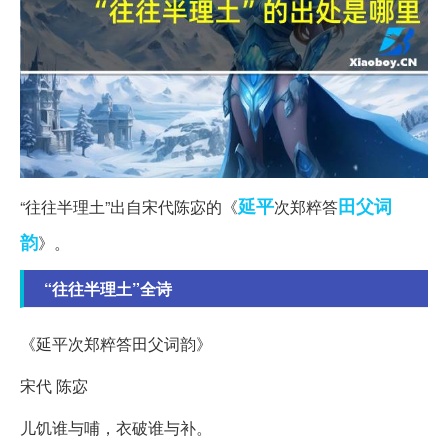
延平
田父
词
“往往半理土”出自宋代陈宓的《
次郑粹答
韵
》。
“往往半理土”全诗
《延平次郑粹答田父词韵》
宋代 陈宓
儿饥谁与哺，衣破谁与补。