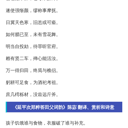
遂使强惭颜，缪称事摩抚。
日冀天色寒，旧恙或可瘉。
如何腊已至，未有雪花舞。
明当自投劾，待罪听官府。
赖有贤二车，殚心能活汝。
万一得归田，终焉与樵侣。
躬耕可足食，为酒祀考祖。
庶几樗栎材，没齿远斤斧。
《延平次郑粹答田父词韵》陈宓 翻译、赏析和诗意
孩子饥饿谁与食物，衣服破了谁与补充。