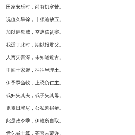
田家安乐时，尚有饥寒苦。
况值久旱馀，十须逾缺五。
加以疟鬼威，空庐倍贫窭。
我适丁此时，期以报君父。
人言灾害深，未知嗟近古。
里闾十家聚，往往半理土。
伊予忝刍牧，上恐负仁主。
或妇失其夫，或子失其母。
累累日就尽，公私窘捐瘠。
此是政令乖，伊谁所自取。
尝乞减十算，苍穹未蒙许。