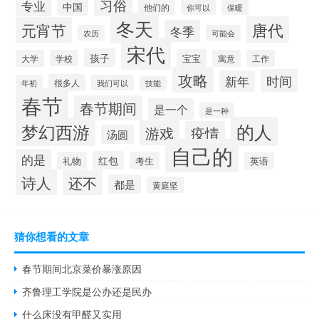
习俗
专业
中国
他们的
你可以
保暖
冬天
唐代
元宵节
冬季
农历
可能会
宋代
孩子
宝宝
大学
学校
寓意
工作
攻略
时间
新年
很多人
年初
我们可以
技能
春节
春节期间
是一个
是一种
的人
梦幻西游
游戏
疫情
汤圆
自己的
的是
红包
礼物
考生
英语
诗人
还不
都是
黄庭坚
猜你想看的文章
春节期间北京菜价暴涨原因
齐鲁理工学院是公办还是民办
什么床没有甲醛又实用