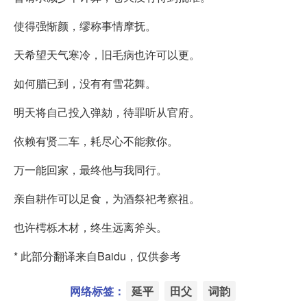
使得强惭颜，缪称事情摩抚。
天希望天气寒冷，旧毛病也许可以更。
如何腊已到，没有有雪花舞。
明天将自己投入弹劾，待罪听从官府。
依赖有贤二车，耗尽心不能救你。
万一能回家，最终他与我同行。
亲自耕作可以足食，为酒祭祀考察祖。
也许樗栎木材，终生远离斧头。
* 此部分翻译来自Baidu，仅供参考
网络标签：
延平
田父
词韵