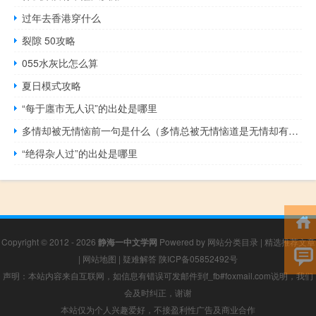
过年去香港穿什么
裂隙 50攻略
055水灰比怎么算
夏日模式攻略
“每于廛市无人识”的出处是哪里
多情却被无情恼前一句是什么（多情总被无情恼道是无情却有情）
“绝得杂人过”的出处是哪里
Copyright © 2012 - 2026
静海一中文学网
Powered by
网站分类目录
|
精选推荐文章
|
网站地图
|
疑难解答
陕ICP备05852492号
声明：本站内容来自互联网，如信息有错误可发邮件到f_fb#foxmail.com说明，我们
会及时纠正，谢谢
本站仅为个人兴趣爱好，不接盈利性广告及商业合作