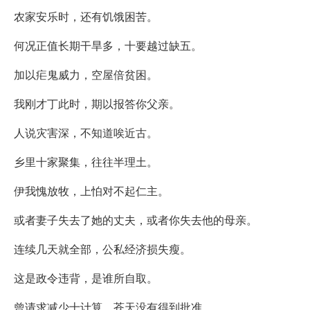
农家安乐时，还有饥饿困苦。
何况正值长期干旱多，十要越过缺五。
加以疟鬼威力，空屋倍贫困。
我刚才丁此时，期以报答你父亲。
人说灾害深，不知道唉近古。
乡里十家聚集，往往半理土。
伊我愧放牧，上怕对不起仁主。
或者妻子失去了她的丈夫，或者你失去他的母亲。
连续几天就全部，公私经济损失瘦。
这是政令违背，是谁所自取。
曾请求减少十计算，苍天没有得到批准。