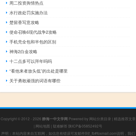
周二投资舆情热点
水行政处罚实施办法
楚留香写意攻略
使命召唤6现代战争2攻略
手机壳全包和半包的区别
神海2白金攻略
十二点多可以拜年吗吗
“看他来者放头低”的出处是哪里
关于勇敢顽强的词语有哪些
Copyright © 2012 - 2026
静海一中文学网
Powered by
网站分类目录
|
精选推荐文章
|
网站地图
|
疑难解答
陕ICP备05852492号
声明：本站内容来自互联网，如信息有错误可发邮件到f_fb#foxmail.com说明，我们