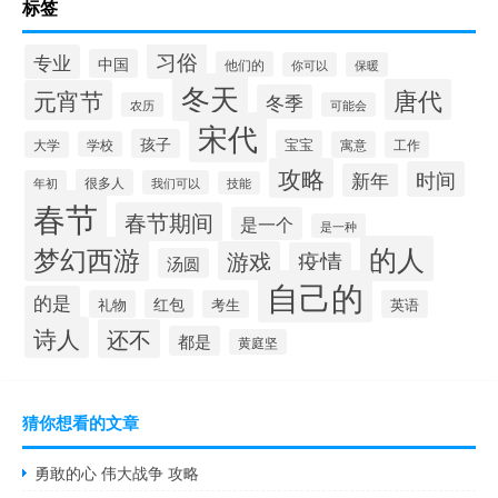
标签
习俗
专业
中国
他们的
你可以
保暖
冬天
唐代
元宵节
冬季
农历
可能会
宋代
孩子
宝宝
大学
学校
寓意
工作
攻略
时间
新年
很多人
年初
我们可以
技能
春节
春节期间
是一个
是一种
的人
梦幻西游
游戏
疫情
汤圆
自己的
的是
红包
礼物
考生
英语
诗人
还不
都是
黄庭坚
猜你想看的文章
勇敢的心 伟大战争 攻略