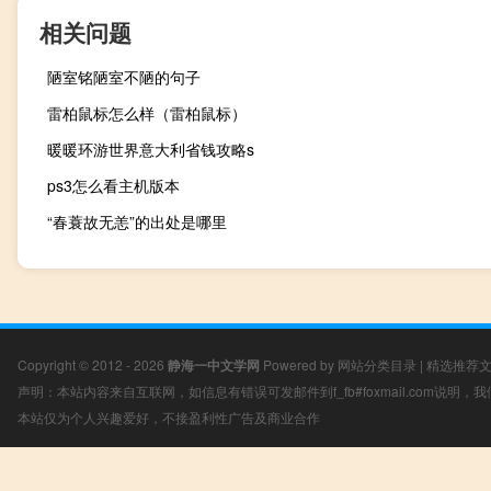
相关问题
陋室铭陋室不陋的句子
雷柏鼠标怎么样（雷柏鼠标）
暖暖环游世界意大利省钱攻略s
ps3怎么看主机版本
“春蓑故无恙”的出处是哪里
Copyright © 2012 - 2026
静海一中文学网
Powered by
网站分类目录
|
精选推荐
声明：本站内容来自互联网，如信息有错误可发邮件到f_fb#foxmail.com说明
本站仅为个人兴趣爱好，不接盈利性广告及商业合作