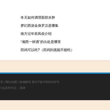
冬天如何调理面部水肿
梦幻西游金身罗汉是哪集
南方过年前风俗介绍
“湘西一杯酒”的出处是哪里
田鸡可以吃?（田鸡到底能不能吃）
文章
|
网站地图
|
疑难解答
陕ICP备05852492号
，我们会及时纠正，谢谢