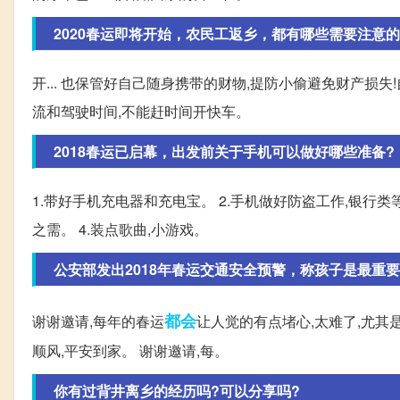
2020春运即将开始，农民工返乡，都有哪些需要注意的
开... 也保管好自己随身携带的财物,提防小偷避免财产损
流和驾驶时间,不能赶时间开快车。
2018春运已启幕，出发前关于手机可以做好哪些准备?
1.带好手机充电器和充电宝。 2.手机做好防盗工作,银行类等
之需。 4.装点歌曲,小游戏。
公安部发出2018年春运交通安全预警，称孩子是最重要
都会
谢谢邀请,每年的春运
让人觉的有点堵心,太难了,尤其
顺风,平安到家。 谢谢邀请,每。
你有过背井离乡的经历吗?可以分享吗?