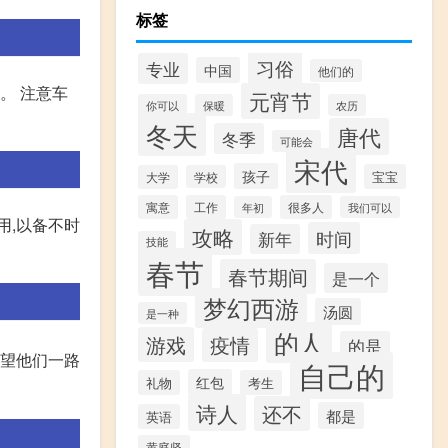
标签
习俗
专业
中国
他们的
。 注意车
元宵节
你可以
保暖
农历
冬天
唐代
冬季
可能会
宋代
孩子
宝宝
大学
学校
寓意
工作
很多人
年初
我们可以
用,以备不时
攻略
时间
新年
技能
春节
春节期间
是一个
梦幻西游
汤圆
是一种
的人
游戏
疫情
的是
希望他们一路
自己的
红包
礼物
考生
诗人
还不
都是
英语
黄庭坚