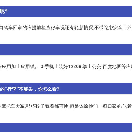
呢?
失!自驾车回家的应提前检查好车况还有轮胎情况,不带隐患安全上路
应用加上应用锁。 3.手机上装好12306,掌上公交,百度地图等应
的“行李”不能丢，你怎么看?
是摩托车大军,那些孩子看着都可怜,但是体谅他们一颗归家的心,