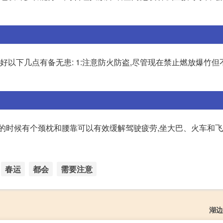
好以下几点有备无患: 1:注意防火防盗,尽管现在禁止燃放爆竹
驾的时候有个颈枕和腰靠可以有效缓解驾驶疲劳,坐大巴、火车和
春运
都会
需要注意
湖边