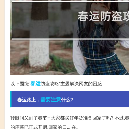
春运
以下围绕“
防盗攻略”主题解决网友的困惑
需要注意
春运路上，
什么?
转眼间又到了春节~ 大家都买好年货准备回家了吗? 不过,
的序幕已正式开启,回家的日... 在。