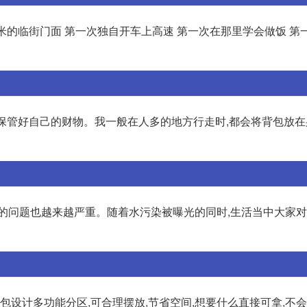
5平米的临街门面 第一次独自开车上高速 第一次在那里学会做饭 第
盗,保管好自己的财物。我一般在人多的地方行走时,都会将背包放
染的问题也越来越严重。随着水污染被曝光的同时,生活当中大家
妈咪包设计多功能分区,可合理摆放,节省空间,想要什么直接可拿,不会