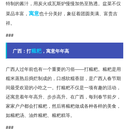
特制的酱汁，用炭火或瓦斯炉慢慢加热至熟透。盆菜不仅
寓意
菜品丰富，
也十分美好，象征着团圆美满、富贵吉
祥。
###
糍粑
广西：打
，寓意年年高
广西人过年前也有一个重要的习俗——打糍粑。糍粑是用
糯米蒸熟后捣烂制成的，口感软糯香甜，是广西人春节期
间最受欢迎的小吃之一。打糍粑不仅是一项有趣的活动，
还寓意着年年高升、步步高升。在广西，每到春节前夕，
家家户户都会打糍粑，然后将糍粑做成各种各样的美食，
如糍粑汤、油炸糍粑、糍粑糕等。
###