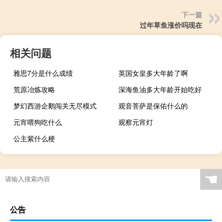
下一篇
过年草鱼涨价吗现在
相关问题
雅思7分是什么成绩
英国女皇多大年龄了啊
荒原冶炼攻略
深海鱼油多大年龄开始吃好
梦幻西游企鹅闯关无尽模式
观音菩萨是保佑什么的
元宵喂狗吃什么
观察元宵灯
公主紫什么梗
☚
公告