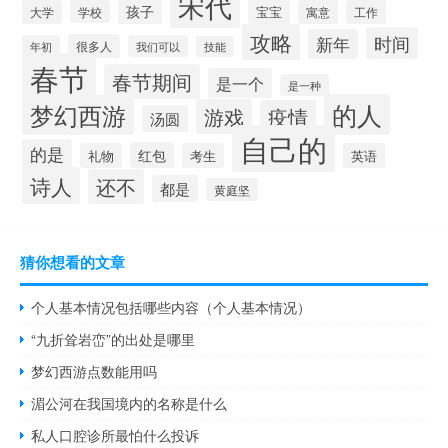
宋代
孩子
宝宝
大学
学校
寓意
工作
攻略
时间
新年
很多人
年初
我们可以
技能
春节
春节期间
是一个
是一种
的人
梦幻西游
游戏
疫情
汤圆
自己的
的是
红包
礼物
考生
英语
诗人
还不
都是
黄庭坚
猜你想看的文章
个人基本情况包括哪些内容（个人基本情况）
“九折耸岩峦”的出处是哪里
梦幻西游点数能用吗
湄公河在我国境内的名称是什么
私人口腔诊所最怕什么投诉