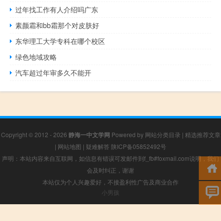
过年找工作有人介绍吗广东
素颜霜和bb霜那个对皮肤好
东华理工大学专科在哪个校区
绿色地域攻略
汽车超过年审多久不能开
Copyright © 2012 - 2026
静海一中文学网
Powered by
网站分类目录
|
精选推荐文章
|
网站地图
|
疑难解答
陕ICP备05852492号
声明：本站内容来自互联网，如信息有错误可发邮件到f_fb#foxmail.com说明，我们
会及时纠正，谢谢
本站仅为个人兴趣爱好，不接盈利性广告及商业合作
小男孩