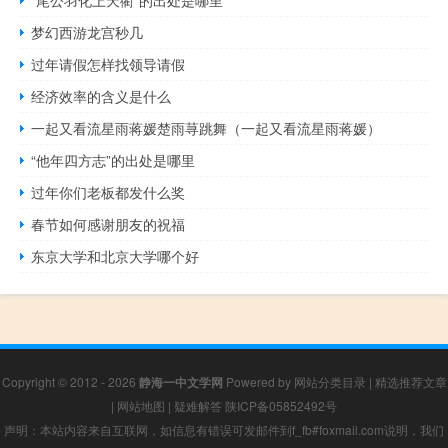
梦幻西游龙宫秒几
过年请假怎样找领导请假
经济效率的含义是什么
一起又看流星雨蒋媛楚雨荨跳舞（一起又看流星雨蒋媛）
“他年四方志”的出处是哪里
过年你们老板都发什么奖
春节如何感谢朋友的祝福
东京大学和北京大学哪个好
Copyright © 2012 - 2026
静海一中文学网
Powered by
网站分类目录
|
精选推荐文章
|
网站地图
|
疑难解答
陕ICP备05852492号
声明：本站内容来自互联网，如信息有错误可发邮件到f_fb#foxmail.com说明，我们