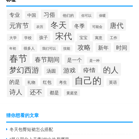
习俗
专业
中国
他们的
你可以
保暖
冬天
唐代
元宵节
冬季
农历
可能会
宋代
孩子
宝宝
大学
学校
寓意
工作
攻略
时间
新年
很多人
年初
我们可以
技能
春节
春节期间
是一个
是一种
的人
梦幻西游
游戏
疫情
汤圆
自己的
的是
红包
礼物
考生
英语
诗人
还不
都是
黄庭坚
猜你想看的文章
冬天包臀短裙怎么搭配
“尾公羽化上天衢”的出处是哪里