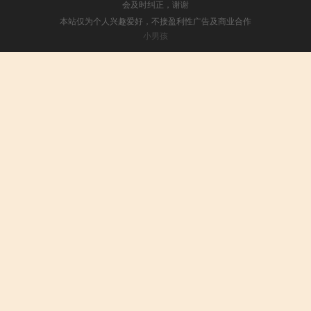
会及时纠正，谢谢
本站仅为个人兴趣爱好，不接盈利性广告及商业合作
小男孩