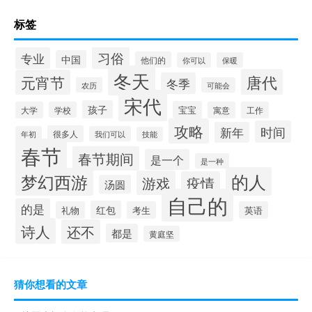
标签
习俗
专业
中国
他们的
你可以
保暖
冬天
唐代
元宵节
冬季
农历
可能会
宋代
孩子
宝宝
大学
学校
寓意
工作
攻略
时间
新年
很多人
年初
我们可以
技能
春节
春节期间
是一个
是一种
的人
梦幻西游
游戏
疫情
汤圆
自己的
的是
红包
礼物
考生
英语
诗人
还不
都是
黄庭坚
猜你想看的文章