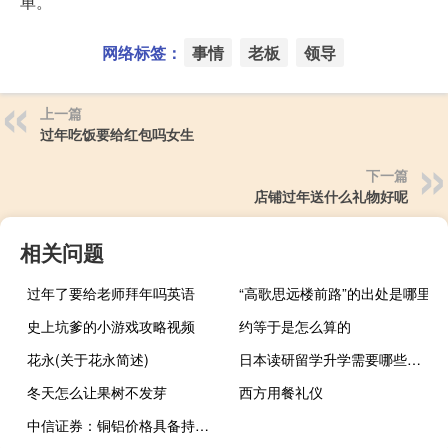
单。
网络标签：
事情
老板
领导
上一篇
过年吃饭要给红包吗女生
下一篇
店铺过年送什么礼物好呢
相关问题
过年了要给老师拜年吗英语
“高歌思远楼前路”的出处是哪里
史上坑爹的小游戏攻略视频
约等于是怎么算的
花永(关于花永简述)
日本读研留学升学需要哪些条件
冬天怎么让果树不发芽
西方用餐礼仪
中信证券：铜铝价格具备持续催化 看好顺周期布局机会