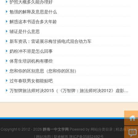
护照大概多久能办理好
勉强的解释及意思是什么
解惑这本书适合多大年龄
辅证是什么意思
新车资讯：雷诺展示梅甘插电式混合动力车
奶粉冲不溶是怎么回事
体育生培训机构有哪些
您和你的区别意思（您和你的区别）
过年春联男女都能贴吧
万智牌旅法师对决2015（《万智牌：旅法师对决2012》虚影之王图文攻略）
Copyright © 2012 - 2026
静海一中文学网
Powered by
网站分类目录
|
精选推荐文章
|
网站地图
|
疑难解答
陕ICP备05852492号