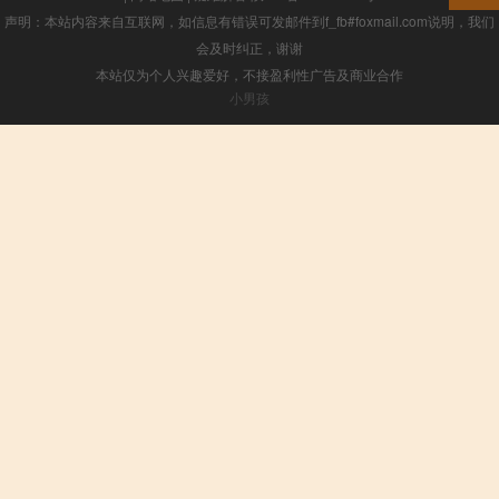
声明：本站内容来自互联网，如信息有错误可发邮件到f_fb#foxmail.com说明，我们
会及时纠正，谢谢
本站仅为个人兴趣爱好，不接盈利性广告及商业合作
小男孩