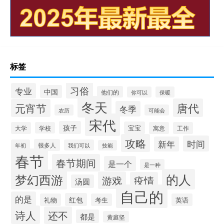
标签
习俗
专业
中国
他们的
你可以
保暖
冬天
唐代
元宵节
冬季
农历
可能会
宋代
孩子
宝宝
大学
学校
寓意
工作
攻略
时间
新年
很多人
年初
我们可以
技能
春节
春节期间
是一个
是一种
的人
梦幻西游
游戏
疫情
汤圆
自己的
的是
红包
礼物
考生
英语
诗人
还不
都是
黄庭坚