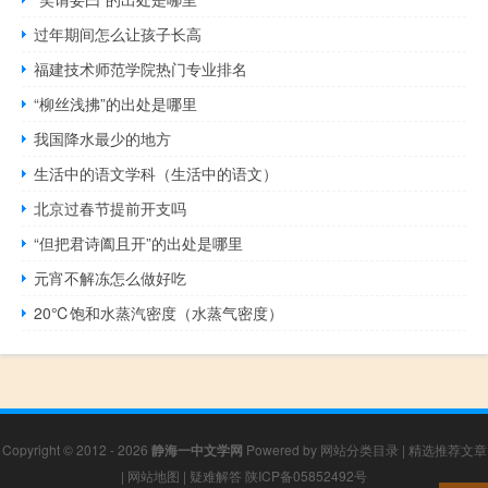
过年期间怎么让孩子长高
福建技术师范学院热门专业排名
“柳丝浅拂”的出处是哪里
我国降水最少的地方
生活中的语文学科（生活中的语文）
北京过春节提前开支吗
“但把君诗阖且开”的出处是哪里
元宵不解冻怎么做好吃
20℃饱和水蒸汽密度（水蒸气密度）
Copyright © 2012 - 2026
静海一中文学网
Powered by
网站分类目录
|
精选推荐文章
|
网站地图
|
疑难解答
陕ICP备05852492号