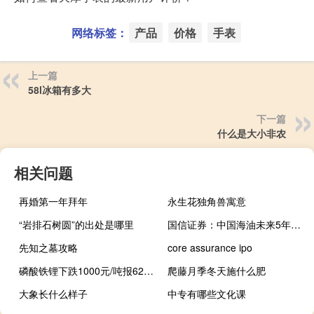
网络标签：
产品
价格
手表
上一篇
58l冰箱有多大
下一篇
什么是大小非农
相关问题
再婚第一年拜年
永生花独角兽寓意
“岩排石树圆”的出处是哪里
国信证券：中国海油未来5年将稳健增长给予“买入”评级
先知之墓攻略
core assurance ipo
磷酸铁锂下跌1000元/吨报62000元/吨
爬藤月季冬天施什么肥
大象长什么样子
中专有哪些文化课