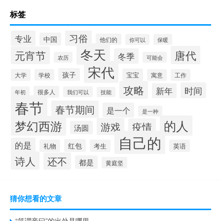
标签
习俗
专业
中国
他们的
你可以
保暖
冬天
唐代
元宵节
冬季
农历
可能会
宋代
孩子
宝宝
大学
学校
寓意
工作
攻略
时间
新年
很多人
年初
我们可以
技能
春节
春节期间
是一个
是一种
的人
梦幻西游
游戏
疫情
汤圆
自己的
的是
红包
礼物
考生
英语
诗人
还不
都是
黄庭坚
猜你想看的文章
“笑谓妾曰”的出处是哪里