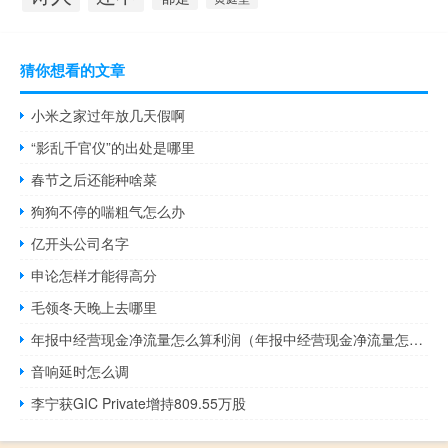
猜你想看的文章
小米之家过年放几天假啊
“影乱千官仪”的出处是哪里
春节之后还能种啥菜
狗狗不停的喘粗气怎么办
亿开头公司名字
申论怎样才能得高分
毛领冬天晚上去哪里
年报中经营现金净流量怎么算利润（年报中经营现金净流量怎么算）
音响延时怎么调
李宁获GIC Private增持809.55万股