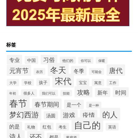
标签
习俗
专业
中国
他们的
你可以
保暖
冬天
唐代
元宵节
冬季
农历
可能会
宋代
孩子
宝宝
大学
学校
寓意
工作
攻略
时间
新年
很多人
年初
我们可以
技能
春节
春节期间
是一个
是一种
的人
梦幻西游
游戏
疫情
汤圆
自己的
的是
红包
礼物
考生
英语
诗人
还不
都是
黄庭坚