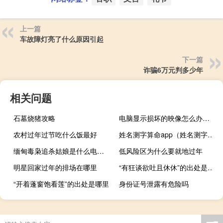
上一篇
车故障灯亮了什么原因引起
下一篇
诈骗6万元判多少年
相关问题
石墓烧猪攻略
电脑显示损坏的映像怎么办（电脑显示损坏的映像）
农村过年过节吃什么饭最好
姓名测字算命app（姓名测字算命）
缅甸毒枭追杀姑娘是什么电视剧
低风险区为什么要就地过年
明星回家过年的排场在哪里
“有狂谈欲吐且休休”的出处是哪里
“开着蓬窗饱看莲”的出处是哪里
身份证号泄露有危险吗