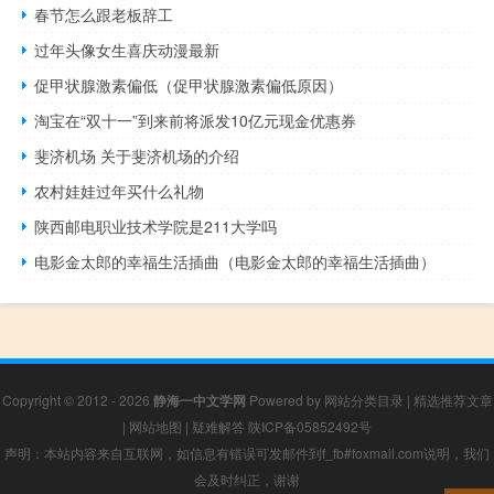
春节怎么跟老板辞工
过年头像女生喜庆动漫最新
促甲状腺激素偏低（促甲状腺激素偏低原因）
淘宝在“双十一”到来前将派发10亿元现金优惠券
斐济机场 关于斐济机场的介绍
农村娃娃过年买什么礼物
陕西邮电职业技术学院是211大学吗
电影金太郎的幸福生活插曲（电影金太郎的幸福生活插曲）
Copyright © 2012 - 2026
静海一中文学网
Powered by
网站分类目录
|
精选推荐文章
|
网站地图
|
疑难解答
陕ICP备05852492号
声明：本站内容来自互联网，如信息有错误可发邮件到f_fb#foxmail.com说明，我们
会及时纠正，谢谢