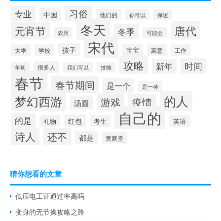
习俗
专业
中国
他们的
你可以
保暖
冬天
唐代
元宵节
冬季
农历
可能会
宋代
孩子
宝宝
大学
学校
寓意
工作
攻略
时间
新年
很多人
年初
我们可以
技能
春节
春节期间
是一个
是一种
的人
梦幻西游
游戏
疫情
汤圆
自己的
的是
红包
礼物
考生
英语
诗人
还不
都是
黄庭坚
猜你想看的文章
低压电工证通过率高吗
变身的无节操攻略之路