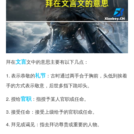
文言
拜在
文中的意思主要有以下几点：
礼节
1. 表示恭敬的
：古时通过两手合于胸前，头低到挨着
手的方式表示敬意，后世多指下跪叩头。
官职
2. 授给
：指授予某人官职或任命。
3. 接受任命：接受上级给予的官职或任命。
4. 拜见或谒见：指去拜访尊贵或重要的人物。