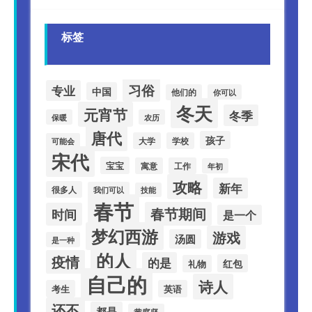
标签
习俗
专业
中国
他们的
你可以
冬天
元宵节
冬季
保暖
农历
唐代
孩子
大学
学校
可能会
宋代
宝宝
寓意
工作
年初
攻略
新年
很多人
我们可以
技能
春节
春节期间
时间
是一个
梦幻西游
游戏
汤圆
是一种
的人
疫情
的是
红包
礼物
自己的
诗人
考生
英语
还不
都是
黄庭坚