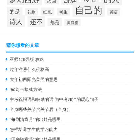
汤圆
自己的
的是
红包
礼物
考生
英语
诗人
还不
都是
黄庭坚
猜你想看的文章
巫师1加强版 攻略
过年洋葱什么价格高
大年初四阳光普照的意思
led灯带接线方法
中考祝福语和鼓励的话 为中考加油的暖心句子
全身哪些关节含关节唇（全身）
“每到清宵月”的出处是哪里
怎样培养学生的学习能力
“田舍随意葺”的出处是哪里