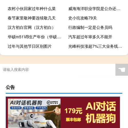
农村小伙回家过年种什么菜
威海海洋职业学院是公办还是民办
春节家里敬神要连续敬几天
史小坑攻略79关
汉方初白官网（汉方初白）
行政编制一定是公务员吗
华硕m51VB生产年份（华硕m51v）
汽车超过年审多久不能开
过年与其他节日区别图片
光峰科技涨超7%三大业务线已获6个定点落地
☚
公告