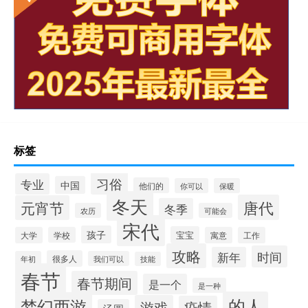
标签
习俗
专业
中国
他们的
你可以
保暖
冬天
唐代
元宵节
冬季
农历
可能会
宋代
孩子
宝宝
大学
学校
寓意
工作
攻略
时间
新年
很多人
年初
我们可以
技能
春节
春节期间
是一个
是一种
的人
梦幻西游
游戏
疫情