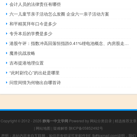
会计人员的法律责任有哪些
六一儿童节亲子活动怎么发圈 企业六一亲子活动方案
和平精英拜年口今是多少
专升本后的学费是多少
港股午评：指数冲高回落恒指跌0.41%锂电池概念、内房股走强零售股、制药、金融服务板块跌幅居前
魔兽抗战攻略
吉布提港地理位置
“此时尉佗心”的出处是哪里
问世间情为何物出自哪首诗
Copyright © 2012 - 2026
静海一中文学网
Powered by
网站分类目录
|
精选推荐文章
|
网站地图
|
疑难解答
陕ICP备05852492号
声明：本站内容来自互联网，如信息有错误可发邮件到f_fb#foxmail.com说明，我们