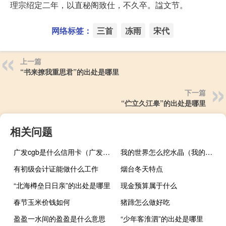
理宗绍定二年，以直秘阁致仕，不久卒。諡文节。
网络标签：
三首
冻雨
宋代
上一篇
“书来撩我重思君”的出处是哪里
下一篇
“伫立久江皋”的出处是哪里
相关问题
广发cgb是什么信用卡（广发银行cgb是什么卡）
我的世界怎么挖水晶（我的世界怎么挖到宝藏）
有初级会计证能做什么工作
烟台冬天特点
“北海樽垒日日亲”的出处是哪里
现金预算属于什么
春节玉米价钱如何
猪蹄怎么做好吃
盈盈一水间的盈盈是什么意思
“少年客淮泗”的出处是哪里