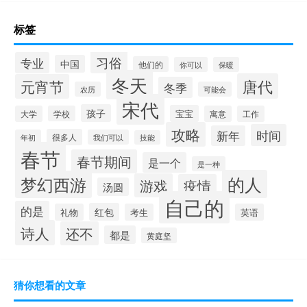
标签
习俗
专业
中国
他们的
你可以
保暖
冬天
唐代
元宵节
冬季
农历
可能会
宋代
孩子
宝宝
大学
学校
寓意
工作
攻略
时间
新年
很多人
年初
我们可以
技能
春节
春节期间
是一个
是一种
的人
梦幻西游
游戏
疫情
汤圆
自己的
的是
红包
礼物
考生
英语
诗人
还不
都是
黄庭坚
猜你想看的文章