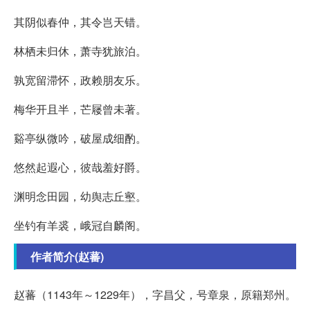
其阴似春仲，其令岂天错。
林栖未归休，萧寺犹旅泊。
孰宽留滞怀，政赖朋友乐。
梅华开且半，芒屦曾未著。
谿亭纵微吟，破屋成细酌。
悠然起遐心，彼哉羞好爵。
渊明念田园，幼舆志丘壑。
坐钓有羊裘，峨冠自麟阁。
作者简介(赵蕃)
赵蕃（1143年～1229年），字昌父，号章泉，原籍郑州。