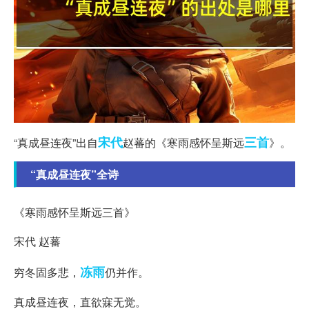
宋代
三首
“真成昼连夜”出自
赵蕃的《寒雨感怀呈斯远
》。
“真成昼连夜”全诗
《寒雨感怀呈斯远三首》
宋代 赵蕃
冻雨
穷冬固多悲，
仍并作。
真成昼连夜，直欲寐无觉。