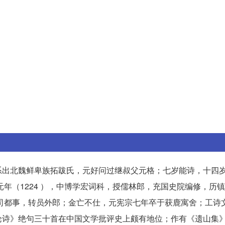
系出北魏鲜卑族拓跋氏，元好问过继叔父元格；七岁能诗，十四
元年（1224 ），中博学宏词科，授儒林郎，充国史院编修，历
左司都事，转员外郎；金亡不仕，元宪宗七年卒于获鹿寓舍；工诗
论诗》绝句三十首在中国文学批评史上颇有地位；作有《遗山集