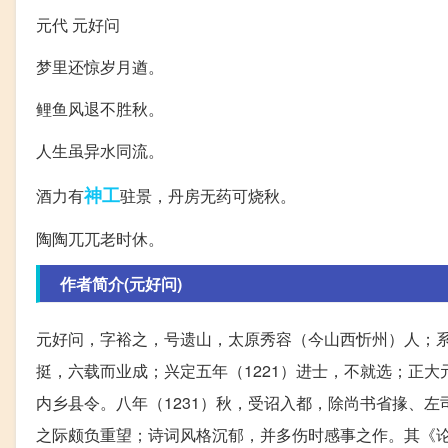
元代 元好问
梦里还惊岁月遒。
鲤鱼风退不胜秋。
人生虽异水同流。
神工
酒力有
驻景，丹房无药可烧秋。
陶陶兀兀老时休。
作者简介(元好问)
元好问，字裕之，号遗山，太原秀容（今山西忻州）人；
挺，六载而业成；兴定五年（1221）进士，不就选；正大
内乡县令。八年（1231）秋，受诏入都，除尚书省掾、
之际颇负重望；诗词风格沉郁，并多伤时感事之作。其《