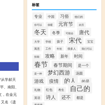
标签
习俗
专业
中国
他们的
元宵节
你可以
保暖
农历
冬天
唐代
冬季
可能会
宋代
孩子
宝宝
大学
学校
寓意
工作
很多人
年初
我们可以
攻略
时间
新年
技能
春节
春节期间
是一个
梦幻西游
汤圆
是一种
的人
岁从学郝天
游戏
疫情
的是
自己的
镇平、南阳、
红包
礼物
考生
文，在金元
诗人
还不
都是
英语
》又名《遗
黄庭坚