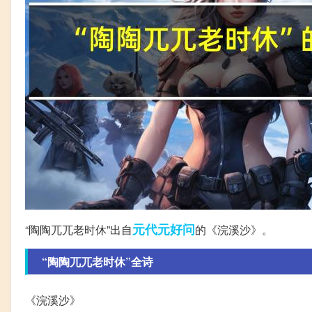
元代
元好问
“陶陶兀兀老时休”出自
的《浣溪沙》。
“陶陶兀兀老时休”全诗
《浣溪沙》