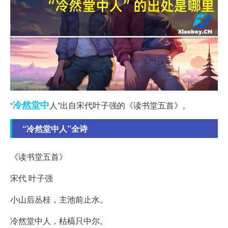
冷然
堂中
“
人”出自宋代叶子强的《读书堂五首》。
“冷然堂中人”全诗
《读书堂五首》
宋代 叶子强
小山后丛桂，主池前止水。
冷然堂中人，枯槁只中尔。