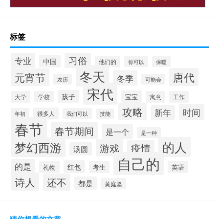
标签
习俗
专业
中国
他们的
你可以
保暖
冬天
唐代
元宵节
冬季
农历
可能会
宋代
孩子
宝宝
大学
学校
寓意
工作
攻略
时间
新年
很多人
年初
我们可以
技能
春节
春节期间
是一个
是一种
的人
梦幻西游
游戏
疫情
汤圆
自己的
的是
红包
礼物
考生
英语
诗人
还不
都是
黄庭坚
猜你想看的文章