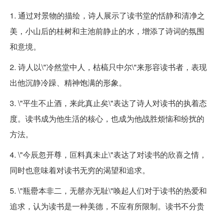
1. 通过对景物的描绘，诗人展示了读书堂的恬静和清净之
美，小山后的桂树和主池前静止的水，增添了诗词的氛围
和意境。
2. 诗人以\"冷然堂中人，枯槁只中尔\"来形容读书者，表现
出他沉静冷躁、精神饱满的形象。
3. \"平生不止酒，来此真止矣\"表达了诗人对读书的执着态
度。读书成为他生活的核心，也成为他战胜烦恼和纷扰的
方法。
4. \"今辰忽开尊，叵料真未止\"表达了对读书的欣喜之情，
同时也意味着对读书无穷的渴望和追求。
5. \"瓶罍本非二，无罄亦无耻\"唤起人们对于读书的热爱和
追求，认为读书是一种美德，不应有所限制。读书不分贵