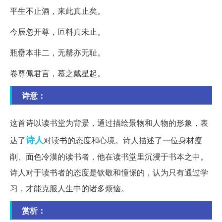
平生不止酒，来此真止矣。
今辰忽开尊，叵料真未止。
瓶罍本非二，无罄亦无耻。
卷尊佩君言，慕之戴星起。
诗意：
这首诗以读书堂为背景，通过描绘景物和人物的形象，表
诗人
达了
对读书的态度和心境。诗人描述了一位身材瘦
削、面色冷漠的读书者，他在读书堂里沉浸于书本之中。
诗人对于读书者的态度是钦敬和憧憬的，认为只有通过学
习，才能克服人生中的诸多烦恼。
赏析：