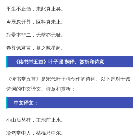
平生不止酒，来此真止矣。
今辰忽开尊，叵料真未止。
瓶罍本非二，无罄亦无耻。
卷尊佩君言，慕之戴星起。
《读书堂五首》叶子强 翻译、赏析和诗意
《读书堂五首》是宋代叶子强创作的诗词。以下是对于该
诗词的中文译文、诗意和赏析：
中文译文：
小山后丛桂，主池前止水。
冷然堂中人，枯槁只中尔。