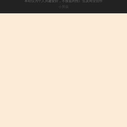
本站仅为个人兴趣爱好，不接盈利性广告及商业合作
小男孩