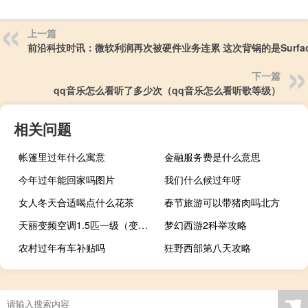
上一篇
前沿科技时讯：微软利润再次被硬件业务连累 这次背锅的是Surfac
下一篇
qq音乐怎么看听了多少次（qq音乐怎么看听歌等级）
相关问题
帐篷里过年什么寓意
金融服务费是什么意思
今年过年能回家吗图片
我们什么候过年呀
女人冬天合适喝点什么花茶
春节旅游可以带猪肉吗北方
天丽变频空调1.5匹一级（变频空调为何省电）
梦幻西游2科举攻略
农村过年有车补贴吗
狂野西部第八天攻略
☚