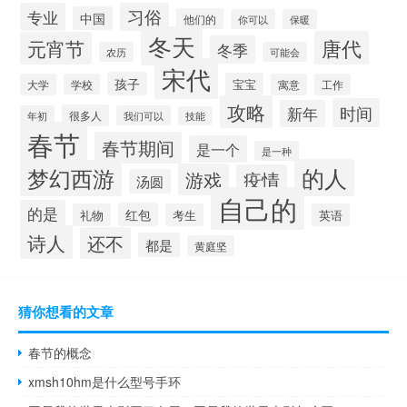
习俗
专业
中国
他们的
你可以
保暖
冬天
唐代
元宵节
冬季
农历
可能会
宋代
孩子
宝宝
大学
学校
寓意
工作
攻略
时间
新年
很多人
年初
我们可以
技能
春节
春节期间
是一个
是一种
的人
梦幻西游
游戏
疫情
汤圆
自己的
的是
红包
礼物
考生
英语
诗人
还不
都是
黄庭坚
猜你想看的文章
春节的概念
xmsh10hm是什么型号手环