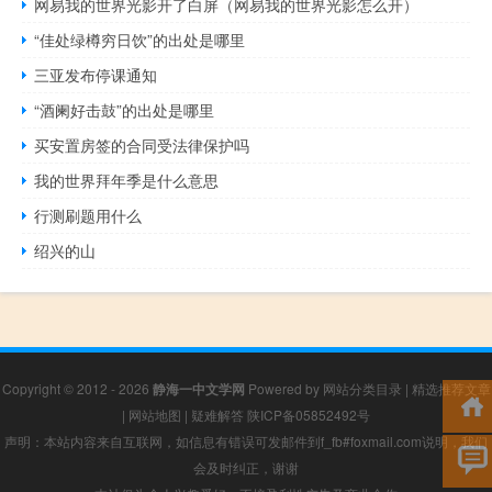
网易我的世界光影开了白屏（网易我的世界光影怎么开）
“佳处绿樽穷日饮”的出处是哪里
三亚发布停课通知
“酒阑好击鼓”的出处是哪里
买安置房签的合同受法律保护吗
我的世界拜年季是什么意思
行测刷题用什么
绍兴的山
Copyright © 2012 - 2026
静海一中文学网
Powered by
网站分类目录
|
精选推荐文章
|
网站地图
|
疑难解答
陕ICP备05852492号
声明：本站内容来自互联网，如信息有错误可发邮件到f_fb#foxmail.com说明，我们
会及时纠正，谢谢