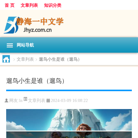
首 页
文章列表
知识分类
网站导航
>
文章列表
>
遛鸟小生是谁（遛鸟）
遛鸟小生是谁（遛鸟）
文章列表
网友:
ln
2024-03-09 16:08:22