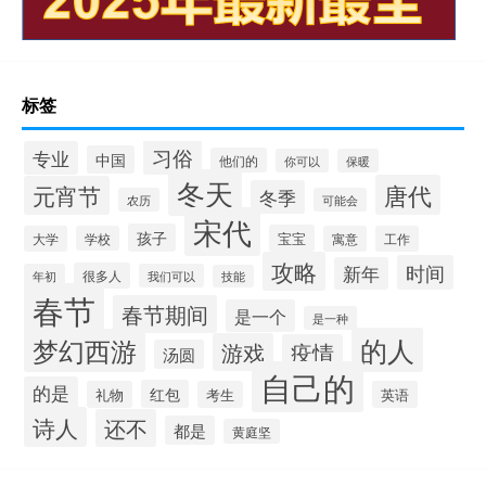
标签
习俗
专业
中国
他们的
你可以
保暖
冬天
唐代
元宵节
冬季
农历
可能会
宋代
孩子
宝宝
大学
学校
寓意
工作
攻略
时间
新年
很多人
年初
我们可以
技能
春节
春节期间
是一个
是一种
的人
梦幻西游
游戏
疫情
汤圆
自己的
的是
红包
礼物
考生
英语
诗人
还不
都是
黄庭坚