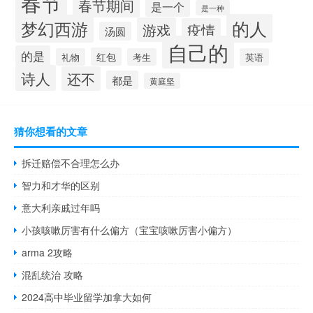
春节
春节期间
是一个
是一种
的人
梦幻西游
游戏
疫情
汤圆
自己的
的是
红包
礼物
考生
英语
诗人
还不
都是
黄庭坚
猜你想看的文章
拆迁赔偿不合理怎么办
智力和才华的区别
意大利亲戚过年吗
小孩咳嗽厉害有什么偏方（宝宝咳嗽厉害小偏方）
arma 2攻略
混乱统治 攻略
2024高中毕业留学加拿大如何