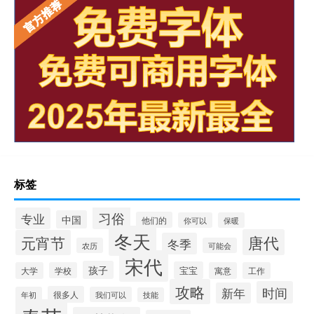
标签
习俗
专业
中国
他们的
你可以
保暖
冬天
唐代
元宵节
冬季
农历
可能会
宋代
孩子
宝宝
大学
学校
寓意
工作
攻略
时间
新年
很多人
年初
我们可以
技能