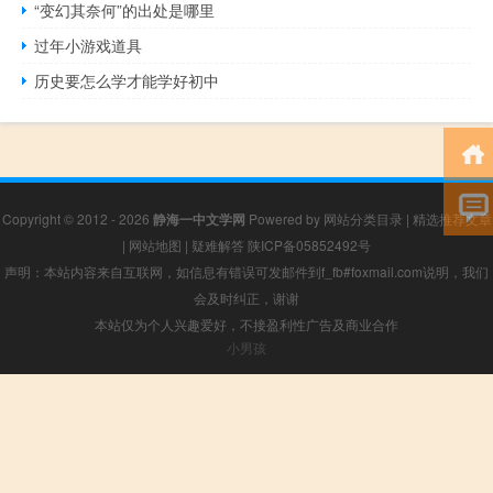
“变幻其奈何”的出处是哪里
过年小游戏道具
历史要怎么学才能学好初中
Copyright © 2012 - 2026
静海一中文学网
Powered by
网站分类目录
|
精选推荐文章
|
网站地图
|
疑难解答
陕ICP备05852492号
声明：本站内容来自互联网，如信息有错误可发邮件到f_fb#foxmail.com说明，我们
会及时纠正，谢谢
本站仅为个人兴趣爱好，不接盈利性广告及商业合作
小男孩