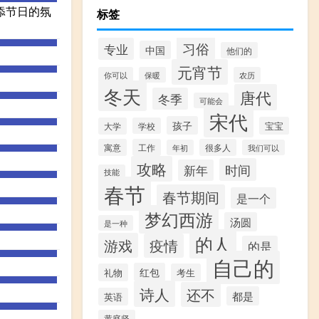
添节日的氛
标签
习俗
专业
中国
他们的
元宵节
你可以
保暖
农历
冬天
唐代
冬季
可能会
宋代
孩子
宝宝
大学
学校
寓意
工作
很多人
年初
我们可以
攻略
时间
新年
技能
春节
春节期间
是一个
梦幻西游
汤圆
是一种
的人
游戏
疫情
的是
自己的
红包
礼物
考生
诗人
还不
都是
英语
黄庭坚