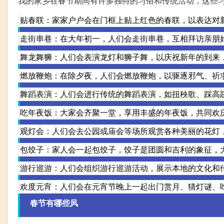
我的家乡在春节期间有许多独特的习俗和传统活动，这些
贴春联：家家户户会在门框上贴上红色的春联，以表达对
走街串巷：在大年初一，人们会走街串巷，互相拜访亲朋
舞龙舞狮：人们会表演龙灯和狮子舞，以庆祝新年的到来
燃放鞭炮：在除夕夜，人们会燃放鞭炮，以驱逐邪气、祈
舞蹈表演：人们会进行传统的舞蹈表演，如扭秧歌、踩高
吃年夜饭：大家会齐聚一堂，享用丰盛的年夜饭，共同欢
观灯会：人们会去公园或庙会等场所观赏各种美丽的花灯
包饺子：家人会一起包饺子，饺子是团圆和吉利的象征，
游行巡游：人们会组织游行巡游活动，展示本地的文化和
欢度元宵：人们会在元宵节晚上一起出门赏月、猜灯谜、
春节有哪些风