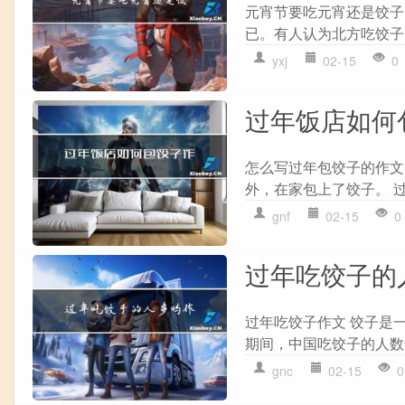
元宵节要吃元宵还是饺子
已。有人认为北方吃饺子
yxj
02-15
0
过年饭店如何
怎么写过年包饺子的作文
外，在家包上了饺子。 过
gnf
02-15
0
过年吃饺子的
过年吃饺子作文 饺子是
期间，中国吃饺子的人数达
gnc
02-15
0