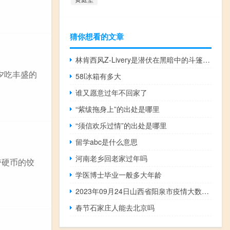
猜你想看的文章
林肯西风Z-Livery是潜伏在黑暗中的斗篷十字军
夕吃丰盛的
58l冰箱有多大
谁又愿意过年不回家了
“紫绂拖身上”的出处是哪里
“须信欢乐过情”的出处是哪里
留学abc是什么意思
河南老乡回老家过年吗
带硬币的饺
学医博士毕业一般多大年龄
2023年09月24日山西省阳泉市疫情大数据-今日/今天疫情全网搜索最新实时消息动态情况通知播报
春节石家庄人能去北京吗