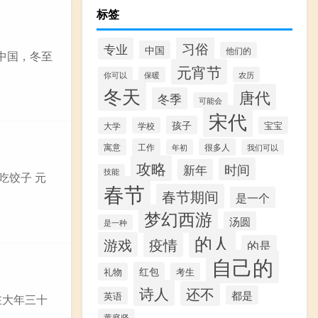
标签
习俗
专业
中国
他们的
中国，冬至
元宵节
你可以
保暖
农历
冬天
唐代
冬季
可能会
宋代
孩子
宝宝
大学
学校
寓意
工作
很多人
年初
我们可以
攻略
时间
新年
技能
吃饺子 元
春节
春节期间
是一个
梦幻西游
汤圆
是一种
的人
游戏
疫情
的是
自己的
红包
礼物
考生
诗人
还不
都是
英语
在大年三十
黄庭坚