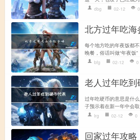
dbg
02-12
0
北方过年吃海
每个地方吃的年夜饭都不
晚餐，俗话叫做“年夜饭”，
bfg
02-12
0
老人过年吃到
过年吃硬币的意思是什么
子预示着在新一年中会取
lrg
02-12
0
回家过年攻略