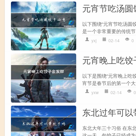
元宵节吃汤圆
以下围绕“元宵节吃汤圆
是一个非常重要的传统节
yxj
02-14
0
元宵晚上吃饺
以下是围绕“元宵晚上吃
宵节是春节后的第一个大
yxw
02-14
0
东北过年可以
东北大年三十习俗 在东
这一天，包饺子已经成为