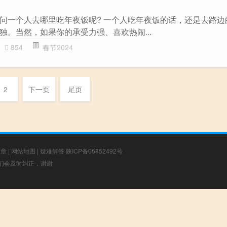
问一个人去哪里吃年夜饭呢? 一个人吃年夜饭的话，还是去路边
独。当然，如果你的承受力强、喜欢热闹...
854
春节2024
2
下一页
尾页
文章
|
网站地图
|
疑难解答
陕ICP备05852492号
，我们会及时纠正，谢谢