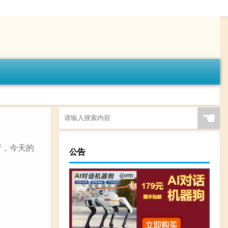
☚
厅，今天的
公告