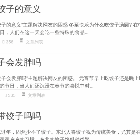
饺子的意义
饺子的意义”主题解决网友的困惑 冬至快乐为什么吃饺子汤圆? 在
日，人们在这一天会吃一些特殊的食品...
358
文章列表
子会发胖吗
饺子会发胖吗”主题解决网友的困惑。 元宵节早上吃饺子还是晚上
的节日，当人们还沉浸在春节的喜悦中时...
335
文章列表
带饺子吗吗
北过年，固然少不了饺子。东北人将饺子视为传统美食，尤其是
家家户户的习惯。东北的饺子馅料种类繁...