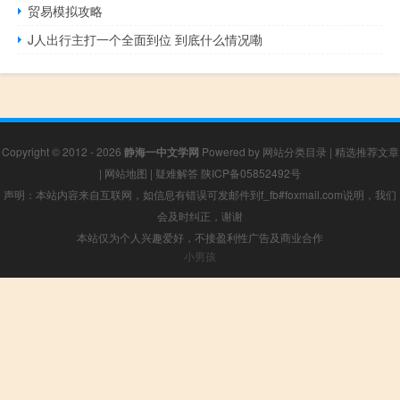
贸易模拟攻略
J人出行主打一个全面到位 到底什么情况嘞
Copyright © 2012 - 2026
静海一中文学网
Powered by
网站分类目录
|
精选推荐文章
|
网站地图
|
疑难解答
陕ICP备05852492号
声明：本站内容来自互联网，如信息有错误可发邮件到f_fb#foxmail.com说明，我们
会及时纠正，谢谢
本站仅为个人兴趣爱好，不接盈利性广告及商业合作
小男孩