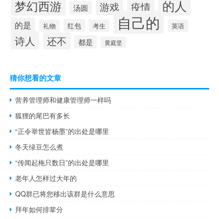
的人
梦幻西游
游戏
疫情
汤圆
自己的
的是
红包
礼物
考生
英语
诗人
还不
都是
黄庭坚
猜你想看的文章
营养管理师和健康管理师一样吗
狐狸的尾巴有多长
“正令举世皆杨墨”的出处是哪里
冬天绿豆怎么煮
“传闻起柂只数日”的出处是哪里
老年人怎样过大年的
QQ群已将您移出该群是什么意思
拜年如何排辈分