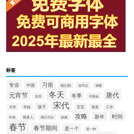
标签
习俗
专业
中国
他们的
你可以
保暖
冬天
唐代
元宵节
冬季
农历
可能会
宋代
孩子
宝宝
大学
学校
寓意
工作
攻略
时间
新年
很多人
年初
我们可以
技能
春节
春节期间
是一个
是一种