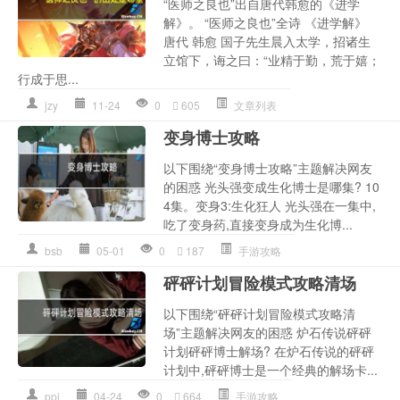
“医师之良也”出自唐代韩愈的《进学
解》。 “医师之良也”全诗 《进学解》
唐代 韩愈 国子先生晨入太学，招诸生
立馆下，诲之曰：“业精于勤，荒于嬉；
行成于思...
jzy
11-24
0
605
文章列表
变身博士攻略
以下围绕“变身博士攻略”主题解决网友
的困惑 光头强变成生化博士是哪集? 10
4集。变身3:生化狂人 光头强在一集中,
吃了变身药,直接变身成为生化博...
bsb
05-01
0
187
手游攻略
砰砰计划冒险模式攻略清场
以下围绕“砰砰计划冒险模式攻略清
场”主题解决网友的困惑 炉石传说砰砰
计划砰砰博士解场? 在炉石传说的砰砰
计划中,砰砰博士是一个经典的解场卡...
ppj
04-24
0
664
手游攻略