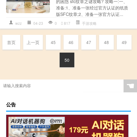
的困惑 sfc纹章之谜攻略? 攻略一:一、
准备:1、准备一张经过官方认证的纸质
版SFC纹章;2、准备一张官方认证...
wzz
04-23
0
817
手游攻略
首页
上一页
45
46
47
48
49
50
☚
公告