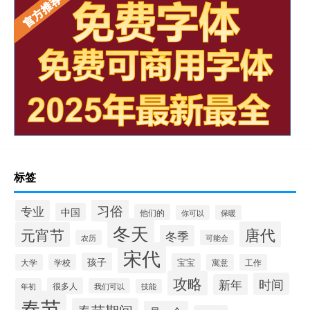
标签
习俗
专业
中国
他们的
你可以
保暖
冬天
唐代
元宵节
冬季
农历
可能会
宋代
孩子
宝宝
大学
学校
寓意
工作
攻略
时间
新年
很多人
年初
我们可以
技能
春节