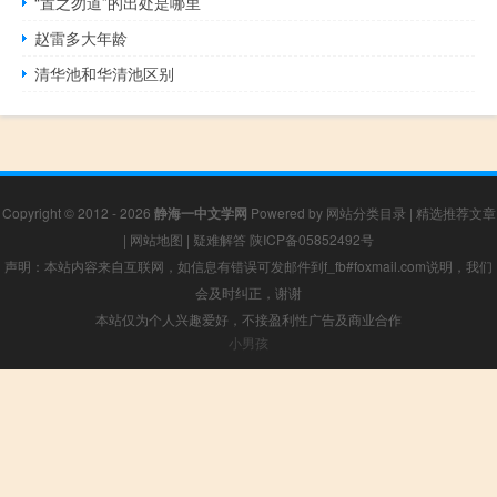
“置之勿道”的出处是哪里
赵雷多大年龄
清华池和华清池区别
Copyright © 2012 - 2026
静海一中文学网
Powered by
网站分类目录
|
精选推荐文章
|
网站地图
|
疑难解答
陕ICP备05852492号
声明：本站内容来自互联网，如信息有错误可发邮件到f_fb#foxmail.com说明，我们
会及时纠正，谢谢
本站仅为个人兴趣爱好，不接盈利性广告及商业合作
小男孩