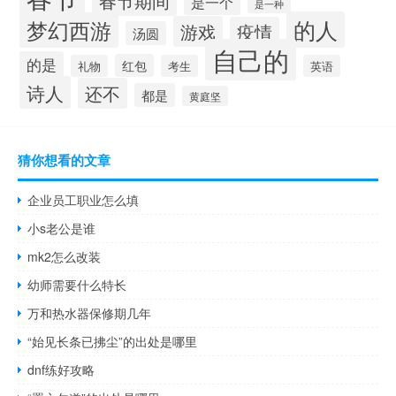
春节期间
是一个
是一种
的人
梦幻西游
游戏
疫情
汤圆
自己的
的是
红包
礼物
考生
英语
诗人
还不
都是
黄庭坚
猜你想看的文章
企业员工职业怎么填
小s老公是谁
mk2怎么改装
幼师需要什么特长
万和热水器保修期几年
“始见长条已拂尘”的出处是哪里
dnf练好攻略