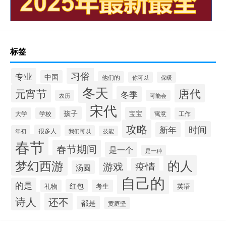
标签
习俗
专业
中国
他们的
你可以
保暖
冬天
唐代
元宵节
冬季
农历
可能会
宋代
孩子
宝宝
大学
学校
寓意
工作
攻略
时间
新年
很多人
年初
我们可以
技能
春节
春节期间
是一个
是一种
的人
梦幻西游
游戏
疫情
汤圆
自己的
的是
红包
礼物
考生
英语
诗人
还不
都是
黄庭坚