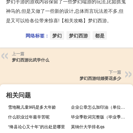
梦幻手游的游戏内容保留了一些梦幻端游的玩法,比如抓鬼
神马的,但是又做了一些新的设计,总体而言玩法差不多,但
是又可以给各位带来惊喜!【相关攻略】梦幻西游。
网络标签：
梦幻
梦幻西游
都是
上一篇
梦幻西游比武学什么
下一篇
梦幻西游结婚要花多少
相关问题
雪地靴儿童9码是多大年龄
企业公章怎么加印油（单位公章怎么加印油）
什么职业过年最辛苦呢
毕业季歌词完整版（毕业季歌词）
“绛县论心又十年”的出处是哪里
莫纳什大学排名qs