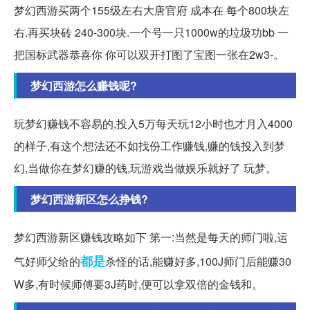
梦幻西游买两个155级左右大唐官府 成本在 每个800块左
右.再买块砖 240-300块.一个号一只1000w的垃圾功bb 一
把国标武器恭喜你 你可以双开打图了宝图一张在2w3-。
梦幻西游怎么赚钱呢?
玩梦幻赚钱不容易的,投入5万每天玩12小时也才月入4000
的样子,有这个想法还不如找份工作赚钱,赚的钱投入到梦
幻,当做你在梦幻赚的钱,玩游戏当做娱乐就好了 玩梦。
梦幻西游新区怎么挣钱?
梦幻西游新区赚钱攻略如下 第一:当然是每天的师门啦,运
都是
气好师父给的
杀怪的话,能赚好多,100J师门后能赚30
W多,有时候师傅要3J药时,便可以拿双倍的金钱和。