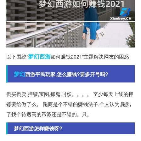
梦幻西游
以下围绕“
如何赚钱2021”主题解决网友的困惑
梦幻
西游平民玩家,怎么赚钱?要多开号吗?
倒买倒卖,押镖,宝图,抓鬼,封妖。。。。 至少每天上线的押
镖要给做了么。 跑商是个不错的赚钱法子,个人认为,跑熟
了找个待遇高的帮派还是不错的。只。
梦幻西游怎样赚钱呀?