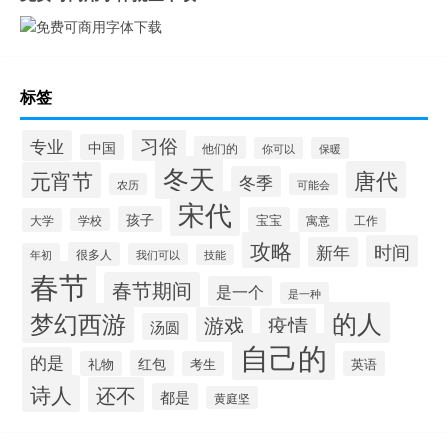
标签
习俗
专业
中国
他们的
你可以
保暖
冬天
唐代
元宵节
冬季
农历
可能会
宋代
孩子
宝宝
大学
学校
寓意
工作
攻略
时间
新年
很多人
年初
我们可以
技能
春节
春节期间
是一个
是一种
的人
梦幻西游
游戏
疫情
汤圆
自己的
的是
红包
礼物
考生
英语
诗人
还不
都是
黄庭坚