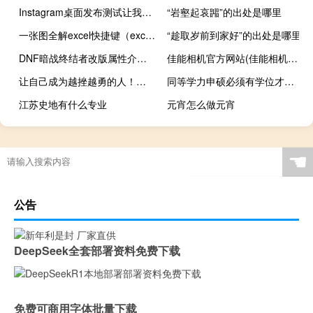
Instagram桌面发布测试让我们交叉手指
“岩壑起哀嘂”的出处是哪里
一张图全解excel快捷键（excel快捷键大全）
“趁取岁前到家好”的出处是哪里
DNF暗战终结者改版属性介绍（DNF暗战终结者改版介绍）
佳能相机官方网站(佳能相机（官网)）
让自己成为越挫越勇的人！失败没什么好伤心的
同等学力申硕必须有学位才能参与课程班学习吗
江苏史地有什么专业
元宵怎么做元宵
☚
公告
DeepSeek全套部署资料免费下载
免费可商用字体批量下载