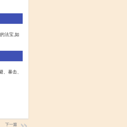
的法宝,如
避、暴击、
下一篇