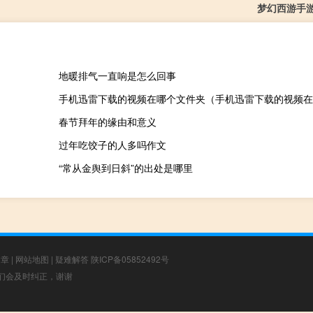
梦幻西游手
地暖排气一直响是怎么回事
手机迅雷下载的视频在哪个文件夹（手机迅雷下载的视频在
春节拜年的缘由和意义
过年吃饺子的人多吗作文
“常从金舆到日斜”的出处是哪里
文章
|
网站地图
|
疑难解答
陕ICP备05852492号
，我们会及时纠正，谢谢