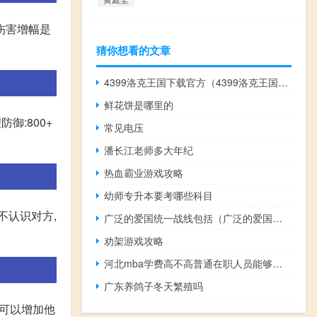
伤害增幅是
猜你想看的文章
4399洛克王国下载官方（4399洛克王国微端下载）
鲜花饼是哪里的
御:800+
常见电压
潘长江老师多大年纪
热血霸业游戏攻略
幼师专升本要考哪些科目
不认识对方,
广泛的爱国统一战线包括（广泛的爱国统一战线包括）
劝架游戏攻略
河北mba学费高不高普通在职人员能够报考吗
广东养鸽子冬天繁殖吗
还可以增加他