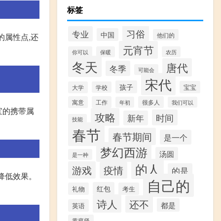
标签
习俗
专业
中国
他们的
的属性点,还
元宵节
你可以
保暖
农历
冬天
唐代
冬季
可能会
宋代
孩子
宝宝
大学
学校
寓意
工作
很多人
年初
我们可以
宝的携带属
攻略
时间
新年
技能
春节
春节期间
是一个
梦幻西游
汤圆
是一种
的人
游戏
疫情
的是
%降低效果。
自己的
红包
礼物
考生
诗人
还不
都是
英语
黄庭坚