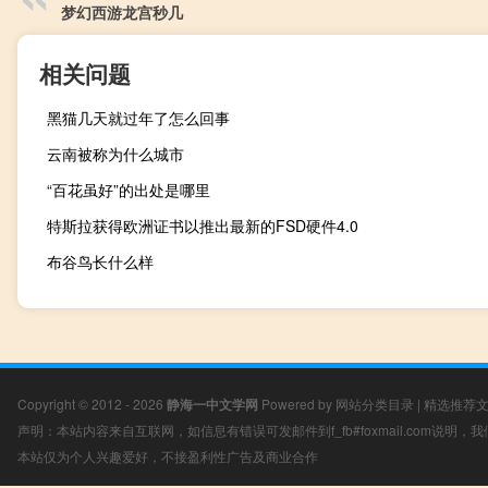
梦幻西游龙宫秒几
相关问题
黑猫几天就过年了怎么回事
云南被称为什么城市
“百花虽好”的出处是哪里
特斯拉获得欧洲证书以推出最新的FSD硬件4.0
布谷鸟长什么样
Copyright © 2012 - 2026
静海一中文学网
Powered by
网站分类目录
|
精选推荐
声明：本站内容来自互联网，如信息有错误可发邮件到f_fb#foxmail.com说明
本站仅为个人兴趣爱好，不接盈利性广告及商业合作