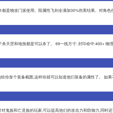
本都是物攻门派使用。阳属性飞剑全满加30%伤害结果。对角色
于杀天罡和地煞都是可以杀了。 69一线方寸: 封印命中:400+ 物理防
他给你发个装备截图,这样你就可以知道他们装备的属性了。 如果
是针对鬼族和亡灵族的玩家,可以提高他们的攻击力和防御力,同时