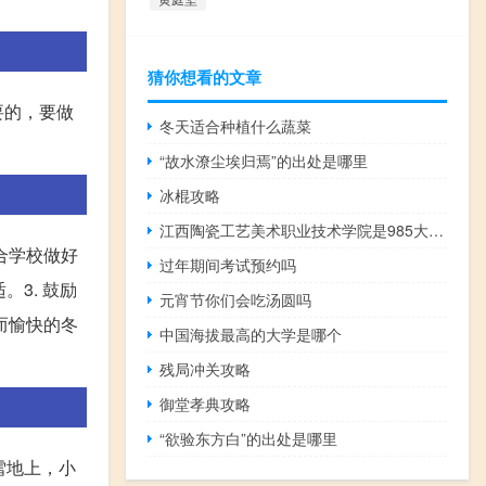
猜你想看的文章
要的，要做
冬天适合种植什么蔬菜
“故水潦尘埃归焉”的出处是哪里
冰棍攻略
江西陶瓷工艺美术职业技术学院是985大学吗
合学校做好
过年期间考试预约吗
3. 鼓励
元宵节你们会吃汤圆吗
而愉快的冬
中国海拔最高的大学是哪个
残局冲关攻略
御堂孝典攻略
“欲验东方白”的出处是哪里
雪地上，小