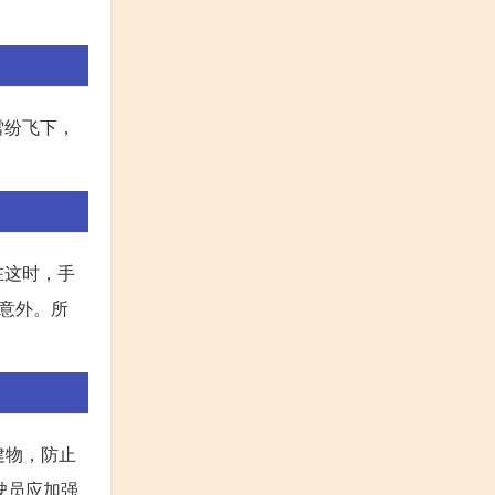
雪纷飞下，
在这时，手
意外。所
建物，防止
驶员应加强