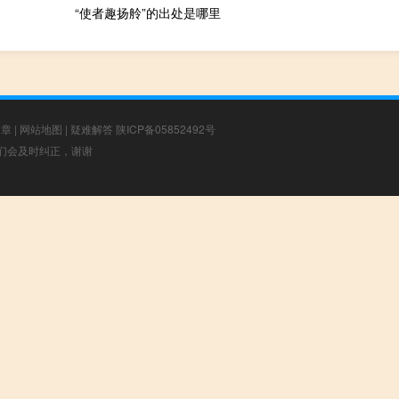
“使者趣扬舲”的出处是哪里
文章
|
网站地图
|
疑难解答
陕ICP备05852492号
，我们会及时纠正，谢谢