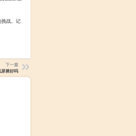
的挑战。记
下一篇
纸尿裤好吗