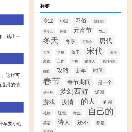
标签
习俗
专业
中国
他们的
元宵节
你可以
保暖
农历
舞，踏出一
冬天
唐代
冬季
可能会
宋代
孩子
宝宝
大学
学校
寓意
工作
很多人
年初
我们可以
攻略
时间
新年
技能
方。这样可
春节
春节期间
是一个
面湿滑的情
梦幻西游
汤圆
是一种
的人
游戏
疫情
的是
自己的
红包
礼物
考生
诗人
还不
都是
英语
开车要小心
黄庭坚