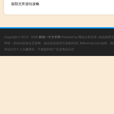
洛阳元宵游玩攻略
Copyright © 2012 - 2026
静海一中文学网
Powered by
网站分类目录
|
精选推荐
声明：本站内容来自互联网，如信息有错误可发邮件到f_fb#foxmail.com说明
本站仅为个人兴趣爱好，不接盈利性广告及商业合作