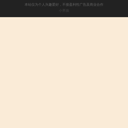
本站仅为个人兴趣爱好，不接盈利性广告及商业合作
小男孩