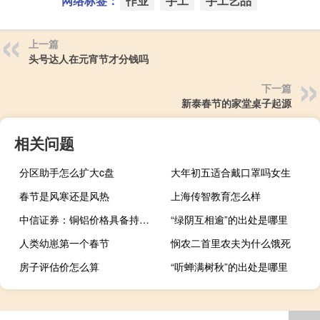
网络标签：
作业
手工
手工艺品
上一篇
头号达人在元宵节才分钱吗
下一篇
新泰春节的家堂桌子起源
相关问题
分区助手怎么扩大c盘
大年初五适合戴口罩吗女生
春节是风寒还是风热
上海传智教育怎么样
中信证券：铜铝价格具备持续催化 看好顺周期布局机会
“绿阴互相逾”的出处是哪里
人类幼崽第一个春节
悯农二首里农夫为什么饿死
房子评估价怎么算
“听蝉满树秋”的出处是哪里