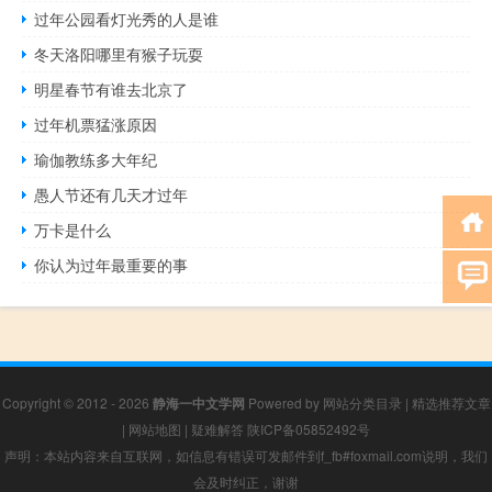
过年公园看灯光秀的人是谁
冬天洛阳哪里有猴子玩耍
明星春节有谁去北京了
过年机票猛涨原因
瑜伽教练多大年纪
愚人节还有几天才过年
万卡是什么
你认为过年最重要的事
Copyright © 2012 - 2026
静海一中文学网
Powered by
网站分类目录
|
精选推荐文章
|
网站地图
|
疑难解答
陕ICP备05852492号
声明：本站内容来自互联网，如信息有错误可发邮件到f_fb#foxmail.com说明，我们
会及时纠正，谢谢