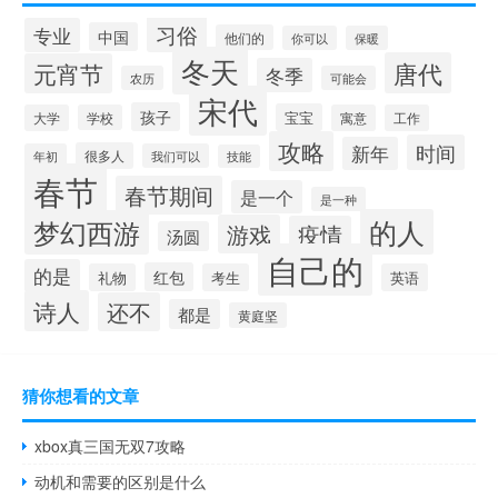
习俗
专业
中国
他们的
你可以
保暖
冬天
唐代
元宵节
冬季
农历
可能会
宋代
孩子
宝宝
大学
学校
寓意
工作
攻略
时间
新年
很多人
年初
我们可以
技能
春节
春节期间
是一个
是一种
的人
梦幻西游
游戏
疫情
汤圆
自己的
的是
红包
礼物
考生
英语
诗人
还不
都是
黄庭坚
猜你想看的文章
xbox真三国无双7攻略
动机和需要的区别是什么