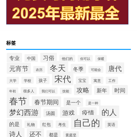
标签
习俗
专业
中国
他们的
你可以
保暖
冬天
唐代
元宵节
冬季
农历
可能会
宋代
孩子
宝宝
大学
学校
寓意
工作
攻略
时间
新年
很多人
年初
我们可以
技能
春节
春节期间
是一个
是一种
的人
梦幻西游
游戏
疫情
汤圆
自己的
的是
红包
礼物
考生
英语
诗人
还不
都是
黄庭坚