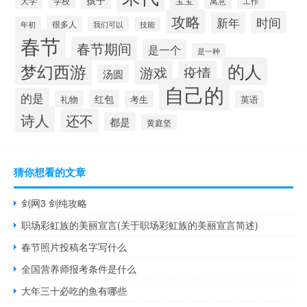
宝宝
大学
学校
寓意
工作
攻略
时间
新年
很多人
年初
我们可以
技能
春节
春节期间
是一个
是一种
的人
梦幻西游
游戏
疫情
汤圆
自己的
的是
红包
礼物
考生
英语
诗人
还不
都是
黄庭坚
猜你想看的文章
剑网3 剑纯攻略
职场彩虹族的美丽宣言(关于职场彩虹族的美丽宣言简述)
春节照片投稿名字写什么
全国营养师报考条件是什么
大年三十必吃的鱼有哪些