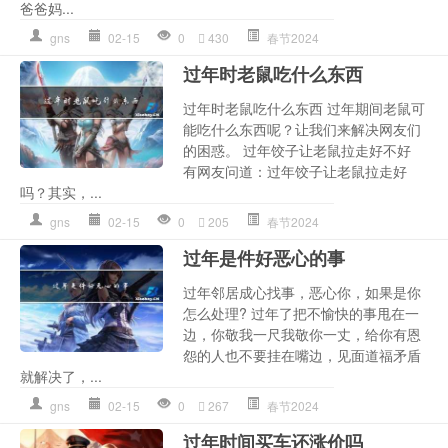
爸爸妈...
gns
02-15
0
430
春节2024
过年时老鼠吃什么东西
过年时老鼠吃什么东西 过年期间老鼠可
能吃什么东西呢？让我们来解决网友们
的困惑。 过年饺子让老鼠拉走好不好
有网友问道：过年饺子让老鼠拉走好
吗？其实，...
gns
02-15
0
205
春节2024
过年是件好恶心的事
过年邻居成心找事，恶心你，如果是你
怎么处理? 过年了把不愉快的事甩在一
边，你敬我一尺我敬你一丈，给你有恩
怨的人也不要挂在嘴边，见面道福矛盾
就解决了，...
gns
02-15
0
267
春节2024
过年时间买车还涨价吗