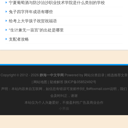
宁夏葡萄酒与防沙治沙职业技术学院是什么类别的学校
兔子四字拜年成语有哪些
给考上大学孩子祝贺祝福语
“生计兼无一亩宫”的出处是哪里
支配者攻略
Copyright © 2012 - 2026
静海一中文学网
Powered by
网站分类目录
|
精选推荐文章
|
网站地图
|
疑难解答
陕ICP备05852492号
声明：本站内容来自互联网，如信息有错误可发邮件到f_fb#foxmail.com说明，我们
会及时纠正，谢谢
本站仅为个人兴趣爱好，不接盈利性广告及商业合作
小男孩