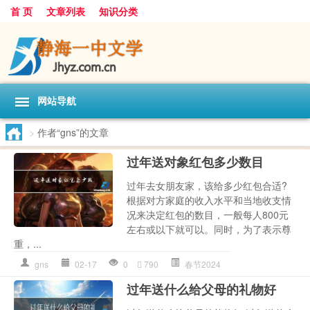
首 页
文章列表
知识分类
网站导航
>
作者“gns”的文章
过年送对象红包多少数目
过年去女朋友家，该给多少红包合适?
根据对方家庭的收入水平和当地收支情
况来决定红包的数目，一般每人800元
左右或以下就可以。同时，为了表示尊
重，...
gns
02-17
0
790
春节2024
过年送什么给父母的礼物好