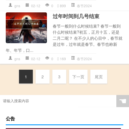
gns
02-12
0
899
春节2024
过年时间到几号结束
春节一般到什么时候结束? 春节一般到
什么时候结束?初五，正月十五，还是
二月二呢？ 在不少人的心目中，春节就
是过年，过年就是春节。春节也称新
年、年节，口...
gns
02-12
0
169
春节2024
1
2
3
下一页
尾页
☚
公告