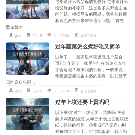
过年送什么给父母的礼物好 过年送什么
给父母的礼物好，这是很多人都会面临
的问题。根据网友的困惑，我将从数据
和观点两方面来解答这个问题。 首先，
数据显示...
gns
02-15
0
386
春节2024
过年蔬菜怎么煮好吃又简单
过年了，一般家里年夜饭做几个菜合
适? 过年到了，家里的年夜饭怎么安排
才合适呢？根据我的经验，一般来说，
年夜饭需要准备丰盛的菜肴，以彰显节
日的喜庆氛围...
gns
02-15
0
440
春节2024
过年上坟还要上贡吗吗
以下围绕“过年上坟还要上贡吗吗”主题
解决网友的困惑 大年三十晚上去祖坟烧
纸，祭祖的行为，你赞成吗? 记得小时
候每到大年三十，吃过晚饭后，就会和