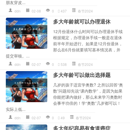
朋友穿皮...
ddn
02-08
0
437
春节2024
多大年龄就可以办理退休
12月份退休什么时间可以办理退休手续
根据规定，办理退休手续一般是在退休
前半年开始进行。如果是12月份退休，
那么在6月份就要填写基本情况表，并
提交审核。...
ddn
02-07
0
538
春节2024
多大年龄可以做出选择题
几岁的孩子适宜学奥数? 之所以回答“奥
数”问题却先说“课内数学”，是因为如果
你能把课内做好，那么未来学习奥数时
会事半功倍的！学“奥数”几岁都可以！
实际上低...
ddn
02-07
0
49
春节2024
多大年纪容易有食道癌症