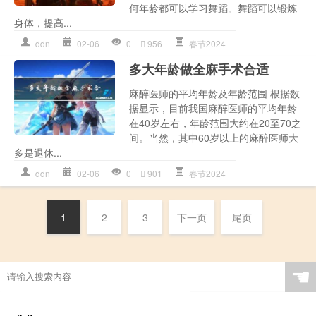
何年龄都可以学习舞蹈。舞蹈可以锻炼
身体，提高...
ddn
02-06
0
956
春节2024
多大年龄做全麻手术合适
麻醉医师的平均年龄及年龄范围 根据数
据显示，目前我国麻醉医师的平均年龄
在40岁左右，年龄范围大约在20至70之
间。当然，其中60岁以上的麻醉医师大
多是退休...
ddn
02-06
0
901
春节2024
1
2
3
下一页
尾页
☚