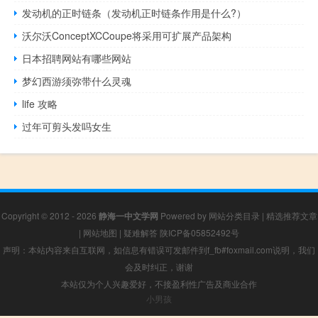
发动机的正时链条（发动机正时链条作用是什么?）
沃尔沃ConceptXCCoupe将采用可扩展产品架构
日本招聘网站有哪些网站
梦幻西游须弥带什么灵魂
life 攻略
过年可剪头发吗女生
Copyright © 2012 - 2026
静海一中文学网
Powered by
网站分类目录
|
精选推荐文章
|
网站地图
|
疑难解答
陕ICP备05852492号
声明：本站内容来自互联网，如信息有错误可发邮件到f_fb#foxmail.com说明，我们
会及时纠正，谢谢
本站仅为个人兴趣爱好，不接盈利性广告及商业合作
小男孩