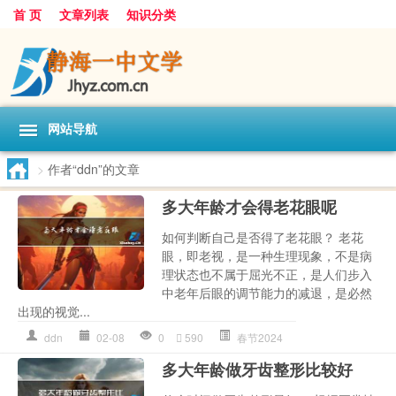
首 页
文章列表
知识分类
网站导航
>
作者“ddn”的文章
多大年龄才会得老花眼呢
如何判断自己是否得了老花眼？ 老花
眼，即老视，是一种生理现象，不是病
理状态也不属于屈光不正，是人们步入
中老年后眼的调节能力的减退，是必然
出现的视觉...
ddn
02-08
0
590
春节2024
多大年龄做牙齿整形比较好