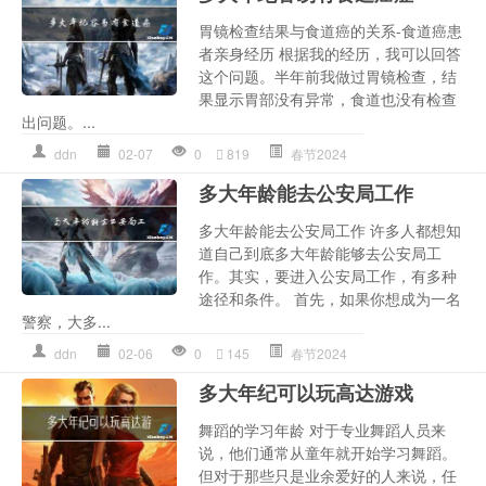
胃镜检查结果与食道癌的关系-食道癌患
者亲身经历 根据我的经历，我可以回答
这个问题。半年前我做过胃镜检查，结
果显示胃部没有异常，食道也没有检查
出问题。...
ddn
02-07
0
819
春节2024
多大年龄能去公安局工作
多大年龄能去公安局工作 许多人都想知
道自己到底多大年龄能够去公安局工
作。其实，要进入公安局工作，有多种
途径和条件。 首先，如果你想成为一名
警察，大多...
ddn
02-06
0
145
春节2024
多大年纪可以玩高达游戏
舞蹈的学习年龄 对于专业舞蹈人员来
说，他们通常从童年就开始学习舞蹈。
但对于那些只是业余爱好的人来说，任