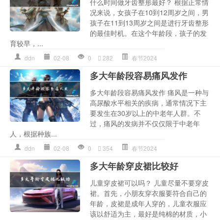
什么时间做牙齿整形最好？ 根据正常情
况来说，女孩子在10到12周岁之间，男
孩子在11到13周岁之间是进行牙齿整形
的最佳时机。在这个年龄段，孩子的发
育较早，...
ddn
02-08
0
282
春节2024
多大年龄段容易痛风发作
多大年龄段容易痛风发作 痛风是一种与
高尿酸水平相关的疾病，通常情况下主
要发生在30岁以上的中老年人群。不
过，痛风的发病并不仅仅限于中老年
人，根据种族...
ddn
02-08
0
354
春节2024
多大年龄穿皮裙比较好
儿童穿皮裙可以吗？ 儿童尽量不要穿皮
裙。首先，小朋友穿衣服要符合自己的
年龄，皮裙是成年人穿的，儿童衣服应
该以舒适为主，最好是纯棉的材质，小