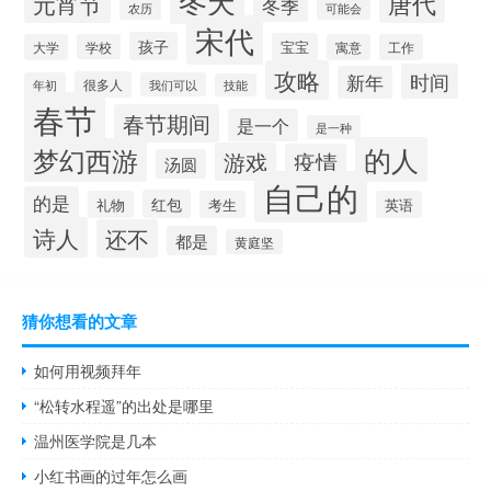
冬天
唐代
元宵节
冬季
农历
可能会
宋代
孩子
宝宝
大学
学校
寓意
工作
攻略
时间
新年
很多人
年初
我们可以
技能
春节
春节期间
是一个
是一种
的人
梦幻西游
游戏
疫情
汤圆
自己的
的是
红包
礼物
考生
英语
诗人
还不
都是
黄庭坚
猜你想看的文章
如何用视频拜年
“松转水程遥”的出处是哪里
温州医学院是几本
小红书画的过年怎么画