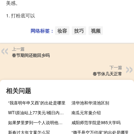
美感。
1. 打粉底可以
网络标签：
妆容
技巧
视频
上一篇
春节期间还能回乡吗
下一篇
春节休几天正常
相关问题
“我喜明年申又酉”的出处是哪里
清华池和华清池区别
WTI原油站上77美元/桶日内涨1.84%
南瓜元宵羹介绍
如果梦里梦到一个人说明他在想你（如果在梦里梦见一个人就说明对方在想你 是真的吗）
咸阳师范学院是985大学吗
新春过大年文案怎么写
“撒手悬空万仞崖”的出处是哪里