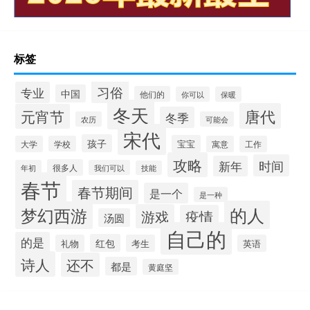
标签
习俗
专业
中国
他们的
你可以
保暖
冬天
唐代
元宵节
冬季
农历
可能会
宋代
孩子
宝宝
大学
学校
寓意
工作
攻略
时间
新年
很多人
年初
我们可以
技能
春节
春节期间
是一个
是一种
的人
梦幻西游
游戏
疫情
汤圆
自己的
的是
红包
礼物
考生
英语
诗人
还不
都是
黄庭坚