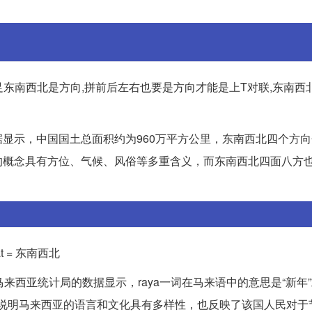
足东南西北是方向,拼前后左右也要是方向才能是上T对联,东南西
显示，中国国土总面积约为960万平方公里，东南西北四个方
的概念具有方位、气候、风俗等多重含义，而东南西北四面八方
at = 东南西北
马来西亚统计局的数据显示，raya一词在马来语中的意思是“新年”
一现象说明马来西亚的语言和文化具有多样性，也反映了该国人民对