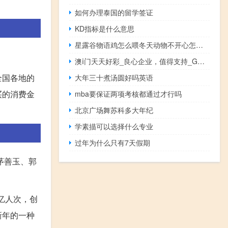
如何办理泰国的留学签证
KD指标是什么意思
星露谷物语鸡怎么喂冬天动物不开心怎么办（星露谷物语鸡怎么喂）
澳ⅰ门天天好彩_良心企业，值得支持_GM版v93.45.82
全国各地的
大年三十煮汤圆好吗英语
买的消费金
mba要保证两项考核都通过才行吗
北京广场舞苏科多大年纪
学素描可以选择什么专业
过年为什么只有7天假期
茅善玉、郭
亿人次，创
新年的一种