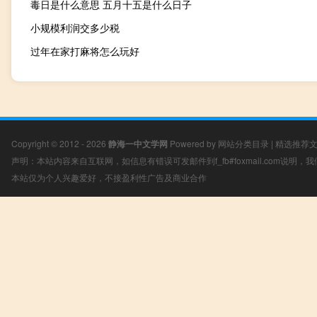
毒日是什么意思 五月十五是什么日子
小规模利润交多少税
过年在家打麻将怎么玩好
Copyright © 2012 - 2026
静海一中文学网
Powered by
网站分类目录
|
精选推荐
声明：本站内容来自互联网，如信息有错误可发邮件到f_fb#foxmail.com说明
本站仅为个人兴趣爱好，不接盈利性广告及商业合作