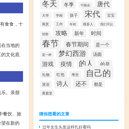
冬天
唐代
冬季
可能会
宋代
孩子
宝宝
大学
学校
十有食食，十
寓意
工作
很多人
年初
我们可以
攻略
时间
新年
技能
春节
春节期间
是一个
谣在当地的
梦幻西游
汤圆
区的文化底
是一种
的人
游戏
疫情
的是
自己的
红包
礼物
考生
诗人
还不
都是
英语
孩乐。亲朋
黄庭坚
中餐饮、旅
猜你想看的文章
希望在新的
过年女生头发这样扎好看吗