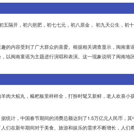
 初五隔开，初六挹肥，初七七元，初八原金， 初九天公生，初
童趣的内容受到了广大群众的喜爱。根据相关调查显示，闽南童
会，以闽南童谣为主题进行演唱和表演。这一现象说明了闽南地
。
肉羊肉大鲩丸，糍粑板里样样全，打扮时髦又新鲜，老人欢喜小
据统计，中国春节期间的消费总额达到了1.5万亿元人民币，其
了人们在新年期间对于美食、旅游和娱乐的需求不断增长，人们