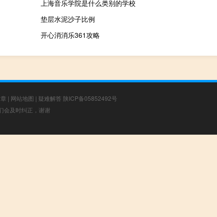
上海音乐学院是什么类别的学校
垫层水泥沙子比例
开心消消乐361攻略
文章
|
网站地图
|
疑难解答
陕ICP备05852492号
，我们会及时纠正，谢谢