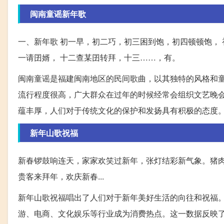
闽南童谣新年歌
一、新年歌 初一早，初二巧，初三困到饱，初四顿顿饱，
一请囝婿， 十二查某囝转拜，十三……，有。
闽南童谣是福建闽南地区的民间歌曲，以其独特的风格和
流行程度很高，广大群众在过年的时候经常会组织文艺晚
蕴丰厚，人们对于传统文化的保护和发扬具有积极的态度
新年山歌祝福
新春锣鼓响连天，家家欢笑过新年，张灯结彩新气象。猪
贵客来拜年，欢庆新春...
新年山歌祝福唱出了人们对于新年美好生活的向往和祝福。
游、电商、文化娱乐等行业成为消费热点。这一数据反映