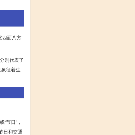
北四面八方
向分别代表了
也象征着生
或“节日”，
于节日和交通