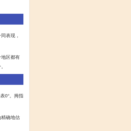
一同表现，
个地区都有
分。
表0°。拇指
为精确地估