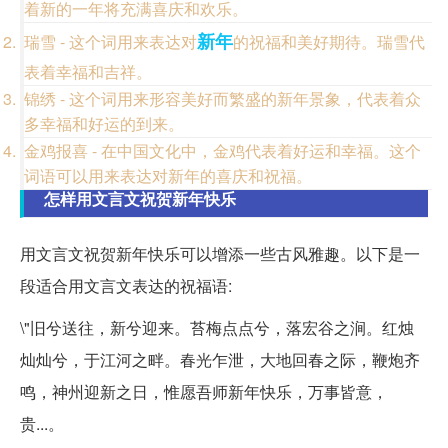
着新的一年将充满喜庆和欢乐。
新年
瑞雪 - 这个词用来表达对
的祝福和美好期待。瑞雪代
表着幸福和吉祥。
锦绣 - 这个词用来形容美好而繁盛的新年景象，代表着众
多幸福和好运的到来。
金鸡报喜 - 在中国文化中，金鸡代表着好运和幸福。这个
词语可以用来表达对新年的喜庆和祝福。
怎样用文言文祝贺新年快乐
用文言文祝贺新年快乐可以增添一些古风雅趣。以下是一
段适合用文言文表达的祝福语:
\"旧兮送往，新兮迎来。苔梅点点兮，落宏谷之涧。红烛
灿灿兮，于江河之畔。春光乍泄，大地回春之际，鞭炮齐
鸣，神州迎新之日，惟愿吾师新年快乐，万事皆意，
贵...。