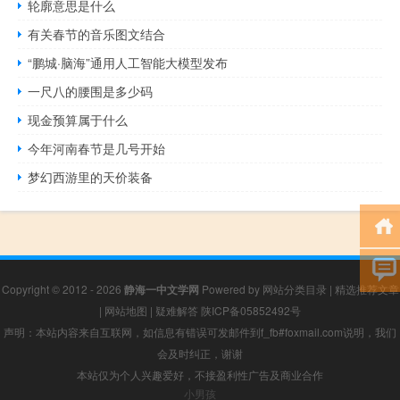
轮廓意思是什么
有关春节的音乐图文结合
“鹏城·脑海”通用人工智能大模型发布
一尺八的腰围是多少码
现金预算属于什么
今年河南春节是几号开始
梦幻西游里的天价装备
Copyright © 2012 - 2026
静海一中文学网
Powered by
网站分类目录
|
精选推荐文章
|
网站地图
|
疑难解答
陕ICP备05852492号
声明：本站内容来自互联网，如信息有错误可发邮件到f_fb#foxmail.com说明，我们
会及时纠正，谢谢
本站仅为个人兴趣爱好，不接盈利性广告及商业合作
小男孩