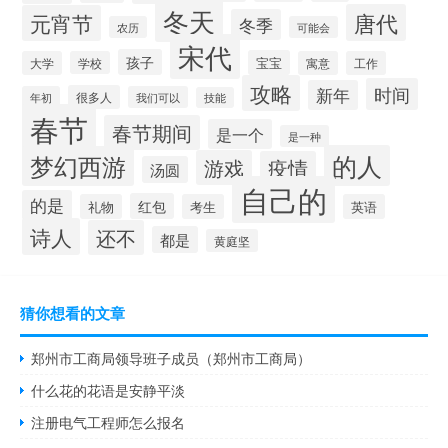
冬天
唐代
元宵节
冬季
农历
可能会
宋代
孩子
宝宝
大学
学校
寓意
工作
攻略
时间
新年
很多人
年初
我们可以
技能
春节
春节期间
是一个
是一种
的人
梦幻西游
游戏
疫情
汤圆
自己的
的是
红包
礼物
考生
英语
诗人
还不
都是
黄庭坚
猜你想看的文章
郑州市工商局领导班子成员（郑州市工商局）
什么花的花语是安静平淡
注册电气工程师怎么报名