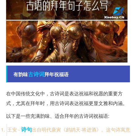
古诗词
有韵味
拜年祝福语
在中国传统文化中，古诗词是表达祝福和祝愿的重要方
式，尤其在拜年时，用古诗词表达祝福更显文雅和内涵。
以下是一些充满韵味、适合拜年的古诗词祝福语:
诗句
王安 -
出自明代唐寅《鹧鸪天·将进酒》。这句诗寓意