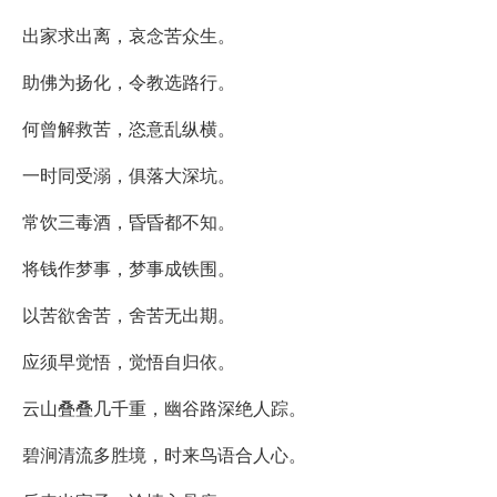
出家求出离，哀念苦众生。
助佛为扬化，令教选路行。
何曾解救苦，恣意乱纵横。
一时同受溺，俱落大深坑。
常饮三毒酒，昏昏都不知。
将钱作梦事，梦事成铁围。
以苦欲舍苦，舍苦无出期。
应须早觉悟，觉悟自归依。
云山叠叠几千重，幽谷路深绝人踪。
碧涧清流多胜境，时来鸟语合人心。