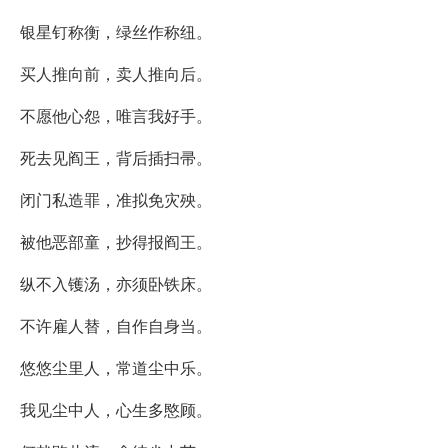
银星钉称衡，绿丝作称纽。
买人推向前，卖人推向后。
不愿他心怨，唯言我好手。
死去见阎王，背后插扫帚。
闭门私造罪，准拟免灾殃。
被他恶部童，抄得报阎王。
纵不入镬汤，亦须卧铁床。
不许雇人替，自作自身当。
悠悠尘里人，常道尘中乐。
我见尘中人，心生多愍顾。