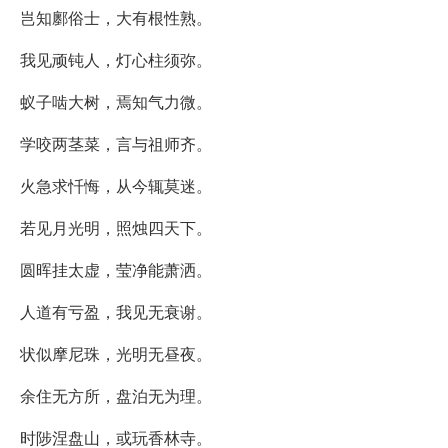
岂知鄽俗士，大有根性熟。
我见顽钝人，灯心柱须弥。
蚁子啮大树，焉知气力微。
学咬两茎菜，言与祖师齐。
火急求忏悔，从今辄莫迷。
若见月光明，照烛四天下。
圆晖挂太虚，莹净能萧洒。
人道有亏盈，我见无衰谢。
状似摩尼珠，光明无昼夜。
余住无方所，盘泊无为理。
时陟涅盘山，或玩香林寺。