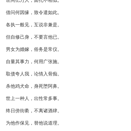
借问何因缘，致令遣如此。
各执一般见，互说非兼是。
但自修己身，不要言他已。
男女为婚嫁，俗务是常仪。
自量其事力，何用广张施。
取债夸人我，论情入骨痴。
杀他鸡犬命，身死堕阿鼻。
世上一种人，出性常多事。
终日傍街衢，不离诸酒肆。
为他作保见，替他说道理。