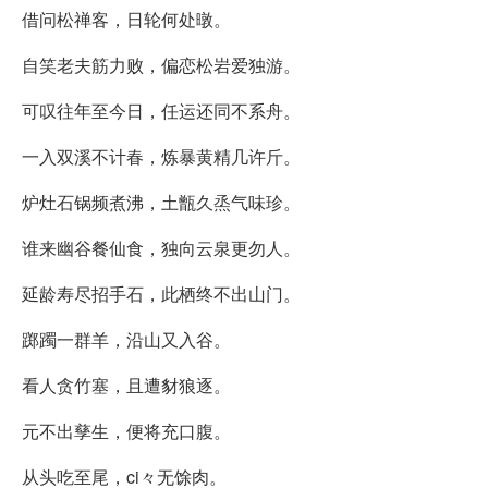
借问松禅客，日轮何处暾。
自笑老夫筋力败，偏恋松岩爱独游。
可叹往年至今日，任运还同不系舟。
一入双溪不计春，炼暴黄精几许斤。
炉灶石锅频煮沸，土甑久烝气味珍。
谁来幽谷餐仙食，独向云泉更勿人。
延龄寿尽招手石，此栖终不出山门。
踯躅一群羊，沿山又入谷。
看人贪竹塞，且遭豺狼逐。
元不出孳生，便将充口腹。
从头吃至尾，ci々无馀肉。