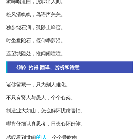
猿啼唱道曲，虎啸出人间。
松风清飒飒，鸟语声关关。
独步绕石涧，孤陟上峰峦。
时坐盘陀石，偃仰攀萝沿。
遥望城隍处，惟闻闹喧喧。
《诗》拾得 翻译、赏析和诗意
诸佛留藏一，只为别人难化。
不只有贤人与愚人，个个心架。
制造业大如山，怎么解怀忧虑害怕。
哪肯仔细认真思考，日夜心怀奸诈。
的人
感叹看到世间
，个个爱吃肉。