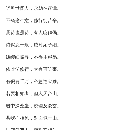
嗟见世间人，永劫在迷津。
不省这个意，修行徒苦辛。
我诗也是诗，有人唤作偈。
诗偈总一般，读时须子细。
缓缓细披寻，不得生容易。
依此学修行，大有可笑事。
有偈有千万，卒急述应难。
若要相知者，但入天台山。
岩中深处坐，说理及谈玄。
共我不相见，对面似千山。
世间亿万人，面孔不相似。