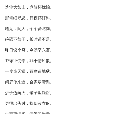
造业大如山，岂解怀忧怕。
那肯细寻思，日夜怀奸诈。
嗟见世间人，个个爱吃肉。
碗碟不曾干，长时道不足。
昨日设个斋，今朝宰六畜。
都缘业使牵，非干情所欲。
一度造天堂，百度造地狱。
阎罗使来追，合家尽啼哭。
炉子边向火，镬子里澡浴。
更得出头时，换却汝衣服。
出家要清闲，清闲即为贵。