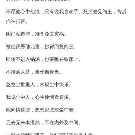
不愿他心中怨恨，只有说我喜欢手。死后去见阎王，背后
插在扫帚。
闭门私造罪，准备免去灾祸。
被他厌恶部儿童，抄得回复阎王。
即使不进入锅汤，也要睡在铁床上。
不准雇人替，自作自身当。
悠悠尘世里人，常规尘中快乐。
我见尘中人，心生怜悯看着多。
呢同情这些，想想那些灰尘中苦。
无去无来本湛然，不在内外及中间。
一颗水精绝瑕遮盖，光线穿过满出来人天。