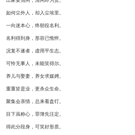
如何尘外人，却入尘埃里。
一向迷本心，终朝役名利。
名利得到身，形容已憔悴。
况复不遂者，虚用平生志。
可怜无事人，未能笑得尔。
养儿与娶妻，养女求媒娉。
重重皆是业，更杀众生命。
聚集会亲情，总来看盘饤。
目下虽称心，罪簿先注定。
得此分段身，可笑好形质。