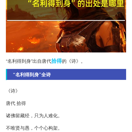
拾得
“名利得到身”出自唐代
的《诗》。
“名利得到身”全诗
《诗》
唐代 拾得
诸佛留藏经，只为人难化。
不唯贤与愚，个个心构架。