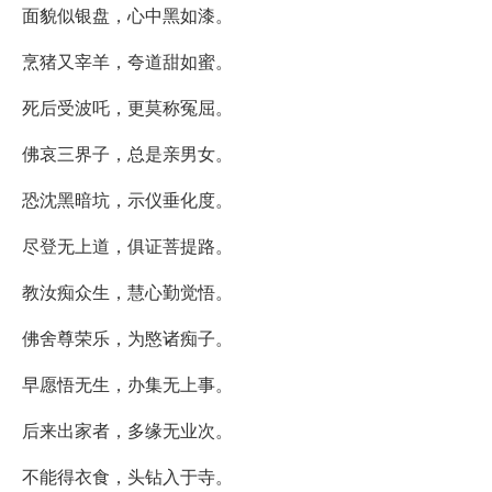
面貌似银盘，心中黑如漆。
烹猪又宰羊，夸道甜如蜜。
死后受波吒，更莫称冤屈。
佛哀三界子，总是亲男女。
恐沈黑暗坑，示仪垂化度。
尽登无上道，俱证菩提路。
教汝痴众生，慧心勤觉悟。
佛舍尊荣乐，为愍诸痴子。
早愿悟无生，办集无上事。
后来出家者，多缘无业次。
不能得衣食，头钻入于寺。