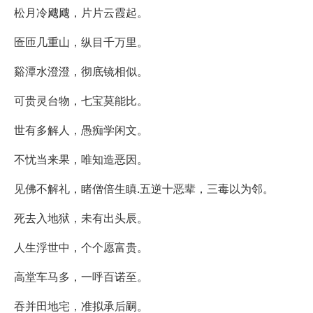
松月冷飕飕，片片云霞起。
匼匝几重山，纵目千万里。
谿潭水澄澄，彻底镜相似。
可贵灵台物，七宝莫能比。
世有多解人，愚痴学闲文。
不忧当来果，唯知造恶因。
见佛不解礼，睹僧倍生瞋.五逆十恶辈，三毒以为邻。
死去入地狱，未有出头辰。
人生浮世中，个个愿富贵。
高堂车马多，一呼百诺至。
吞并田地宅，准拟承后嗣。