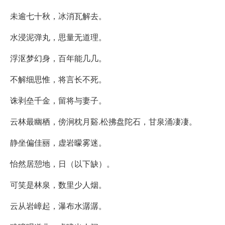
未逾七十秋，冰消瓦解去。
水浸泥弹丸，思量无道理。
浮沤梦幻身，百年能几几。
不解细思惟，将言长不死。
诛剥垒千金，留将与妻子。
云林最幽栖，傍涧枕月谿.松拂盘陀石，甘泉涌凄凄。
静坐偏佳丽，虚岩曚雾迷。
怡然居憩地，日（以下缺）。
可笑是林泉，数里少人烟。
云从岩嶂起，瀑布水潺潺。