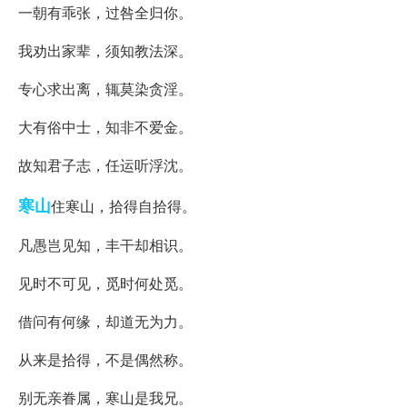
一朝有乖张，过咎全归你。
我劝出家辈，须知教法深。
专心求出离，辄莫染贪淫。
大有俗中士，知非不爱金。
故知君子志，任运听浮沈。
寒山
住寒山，拾得自拾得。
凡愚岂见知，丰干却相识。
见时不可见，觅时何处觅。
借问有何缘，却道无为力。
从来是拾得，不是偶然称。
别无亲眷属，寒山是我兄。