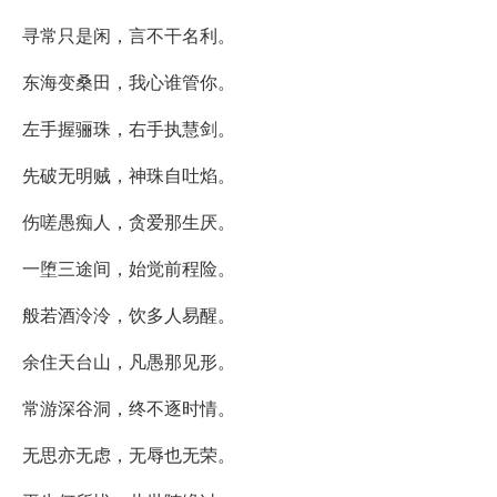
寻常只是闲，言不干名利。
东海变桑田，我心谁管你。
左手握骊珠，右手执慧剑。
先破无明贼，神珠自吐焰。
伤嗟愚痴人，贪爱那生厌。
一堕三途间，始觉前程险。
般若酒泠泠，饮多人易醒。
余住天台山，凡愚那见形。
常游深谷洞，终不逐时情。
无思亦无虑，无辱也无荣。