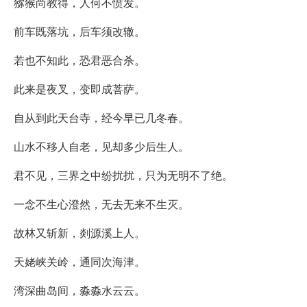
猕猴尚教得，人何不愤发。
前车既落坑，后车须改辙。
若也不知此，恐君恶合杀。
此来是夜叉，变即成菩萨。
自从到此天台寺，经今早已几冬春。
山水不移人自老，见却多少后生人。
君不见，三界之中纷扰扰，只为无明不了绝。
一念不生心澄然，无去无来不生灭。
故林又斩新，剡源溪上人。
天姥峡关岭，通同次海津。
湾深曲岛间，淼淼水云云。