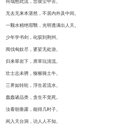
何哉愍此流，念彼尘中苦。
无去无来本湛然，不居内外及中间。
一颗水精绝瑕翳，光明透满出人天。
少年学书剑，叱驭到荆州。
闻伐匈奴尽，婆娑无处游。
归来翠岩下，席草玩清流。
壮士志未骋，猕猴骑土牛。
三界如转轮，浮生若流水。
蠢蠢诸品类，贪生不觉死。
汝看朝垂露，能得几时子。
闲入天台洞，访人人不知。