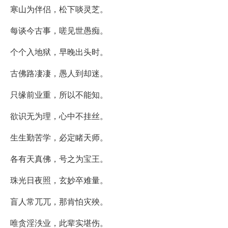
寒山为伴侣，松下啖灵芝。
每谈今古事，嗟见世愚痴。
个个入地狱，早晚出头时。
古佛路凄凄，愚人到却迷。
只缘前业重，所以不能知。
欲识无为理，心中不挂丝。
生生勤苦学，必定睹天师。
各有天真佛，号之为宝王。
珠光日夜照，玄妙卒难量。
盲人常兀兀，那肯怕灾殃。
唯贪淫泆业，此辈实堪伤。