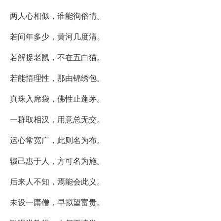
两人心相似，谁能徇俗情。
若问年多少，黄河几度清。
若解捉老鼠，不在五白猫。
若能悟理性，那由锦绣包。
真珠入席袋，佛性止蓬茅。
一群取相汉，用意总无交。
运心常宽广，此则名为布。
辍己惠于人，方可名为施。
后来人不知，焉能会此义。
未设一庸僧，早拟望富贵。