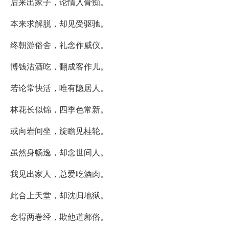
后来出家子，论情入骨痴。
本来求解脱，却见受驱驰。
终朝游俗舍，礼念作威仪。
博钱沽酒吃，翻成客作儿。
若论常快活，唯有隐居人。
林花长似锦，四季色常新。
或向岩间坐，旋瞻见桂轮。
虽然身畅逸，却念世间人。
我见出家人，总爱吃酒肉。
此合上天堂，却沈归地狱。
念得两卷经，欺他道鄽俗。