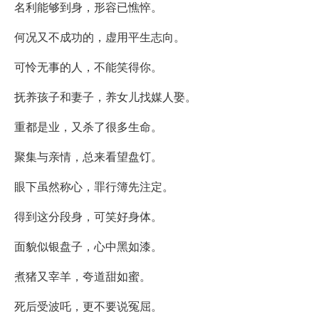
名利能够到身，形容已憔悴。
何况又不成功的，虚用平生志向。
可怜无事的人，不能笑得你。
抚养孩子和妻子，养女儿找媒人娶。
重都是业，又杀了很多生命。
聚集与亲情，总来看望盘饤。
眼下虽然称心，罪行簿先注定。
得到这分段身，可笑好身体。
面貌似银盘子，心中黑如漆。
煮猪又宰羊，夸道甜如蜜。
死后受波吒，更不要说冤屈。