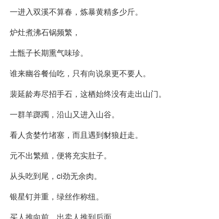
一进入双溪不算春，炼暴黄精多少斤。
炉灶煮沸石锅频繁，
土甑子长期熏气味珍。
谁来幽谷餐仙吃，只有向说泉更不要人。
裴延龄寿尽招手石，这栖始终没有走出山门。
一群羊踯躅，沿山又进入山谷。
看人贪婪竹堵塞，而且遇到豺狼赶走。
元不出繁殖，便将充实肚子。
从头吃到尾，ci劲无余肉。
银星钉并重，绿丝作称纽。
买人推向前，出卖人推到后面。