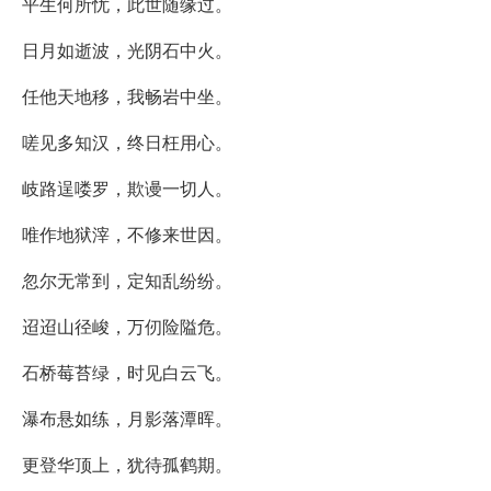
平生何所忧，此世随缘过。
日月如逝波，光阴石中火。
任他天地移，我畅岩中坐。
嗟见多知汉，终日枉用心。
岐路逞喽罗，欺谩一切人。
唯作地狱滓，不修来世因。
忽尔无常到，定知乱纷纷。
迢迢山径峻，万仞险隘危。
石桥莓苔绿，时见白云飞。
瀑布悬如练，月影落潭晖。
更登华顶上，犹待孤鹤期。