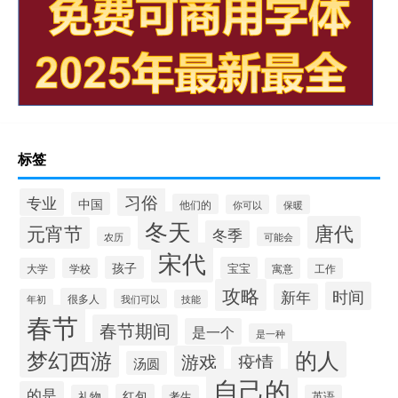
标签
习俗
专业
中国
他们的
你可以
保暖
冬天
唐代
元宵节
冬季
农历
可能会
宋代
孩子
宝宝
大学
学校
寓意
工作
攻略
时间
新年
很多人
年初
我们可以
技能
春节
春节期间
是一个
是一种
的人
梦幻西游
游戏
疫情
汤圆
自己的
的是
红包
礼物
考生
英语