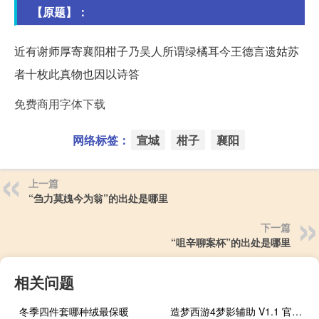
【原题】：
近有谢师厚寄襄阳柑子乃吴人所谓绿橘耳今王德言遗姑苏
者十枚此真物也因以诗答
免费商用字体下载
网络标签：
宣城
柑子
襄阳
上一篇
“刍力莫媿今为翁”的出处是哪里
下一篇
“咀辛聊案杯”的出处是哪里
相关问题
冬季四件套哪种绒最保暖
造梦西游4梦影辅助 V1.1 官方最新版（造梦西游4梦影辅助 V1.1 官方最新版功能简介）