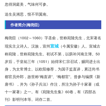
忽得洞庭美，气味何可参。
送生吴洲思，恨不羽翼南。
作者简介(梅尧臣)
梅尧臣（1002～1060）字圣俞，世称宛陵先生，北宋著名
宣城
现实主义诗人。汉族，宣州
（今属安徽）人。宣城古
称宛陵，世称宛陵先生。初试不第，以荫补河南主簿。50
岁后，于皇祐三年（1051）始得宋仁宗召试，赐同进士出
身，为太常博士。以欧阳修荐，为国子监直讲，累迁尚书
都官员外郎，故世称“梅直讲”、“梅都官”。曾参与编撰《新
唐书》，并为《孙子兵法》作注，所注为孙子十家著（或
十一家著）之一。有《宛陵先生集》60卷，有《四部丛
刊》影明刊本等。词存二首。