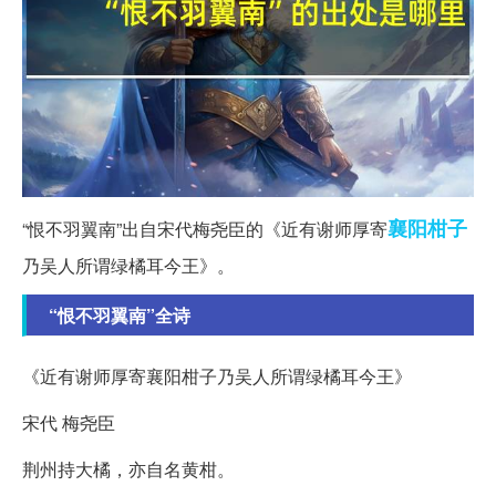
襄阳
柑子
“恨不羽翼南”出自宋代梅尧臣的《近有谢师厚寄
乃吴人所谓绿橘耳今王》。
“恨不羽翼南”全诗
《近有谢师厚寄襄阳柑子乃吴人所谓绿橘耳今王》
宋代 梅尧臣
荆州持大橘，亦自名黄柑。