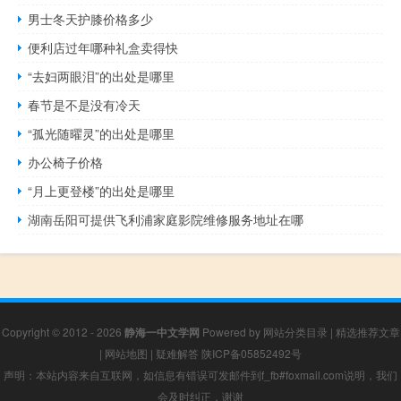
男士冬天护膝价格多少
便利店过年哪种礼盒卖得快
“去妇两眼泪”的出处是哪里
春节是不是没有冷天
“孤光随曜灵”的出处是哪里
办公椅子价格
“月上更登楼”的出处是哪里
湖南岳阳可提供飞利浦家庭影院维修服务地址在哪
Copyright © 2012 - 2026
静海一中文学网
Powered by
网站分类目录
|
精选推荐文章
|
网站地图
|
疑难解答
陕ICP备05852492号
声明：本站内容来自互联网，如信息有错误可发邮件到f_fb#foxmail.com说明，我们
会及时纠正，谢谢