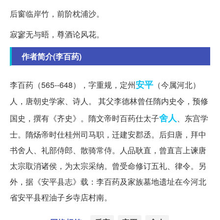
后窗临岸竹，前阶枕浦沙。
寂寥无与晤，尊酒论风花。
作者简介(李百药)
安平
李百药（565--648），字重规，定州
（今属河北）
人，唐朝史学家、诗人。 其父李德林曾任隋内史令，预修
舍人
国史，撰有《齐史》。隋文帝时百药仕太子
、东宫学
士。隋炀帝时仕桂州司马职，迁建安郡丞。后归唐，拜中
书舍人、礼部侍郎、散骑常侍。人品耿直，曾直言上谏唐
太宗取消诸侯，为太宗采纳。曾受命修订五礼、律令。另
外，据《安平县志》载：李百药及家族墓地遗址在今河北
省安平县程油子乡寺店村南。