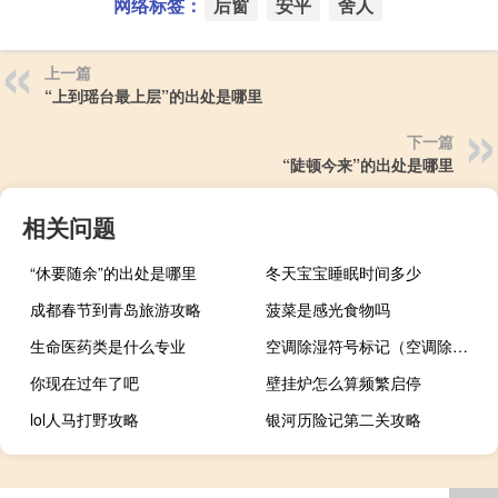
网络标签：
后窗
安平
舍人
上一篇
“上到瑶台最上层”的出处是哪里
下一篇
“陡顿今来”的出处是哪里
相关问题
“休要随余”的出处是哪里
冬天宝宝睡眠时间多少
成都春节到青岛旅游攻略
菠菜是感光食物吗
生命医药类是什么专业
空调除湿符号标记（空调除湿符号）
你现在过年了吧
壁挂炉怎么算频繁启停
lol人马打野攻略
银河历险记第二关攻略