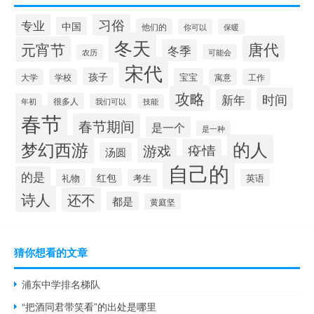
习俗
专业
中国
他们的
你可以
保暖
冬天
唐代
元宵节
冬季
农历
可能会
宋代
孩子
宝宝
大学
学校
寓意
工作
攻略
时间
新年
很多人
年初
我们可以
技能
春节
春节期间
是一个
是一种
的人
梦幻西游
游戏
疫情
汤圆
自己的
的是
红包
礼物
考生
英语
诗人
还不
都是
黄庭坚
猜你想看的文章
浦东中学排名梯队
“把酒同君带笑看”的出处是哪里