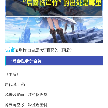
后窗
“
临岸竹”出自唐代李百药的《雨后》。
“后窗临岸竹”全诗
《雨后》
唐代 李百药
晚来风景丽，晴初物色华。
薄云向空尽，轻虹逐望斜。