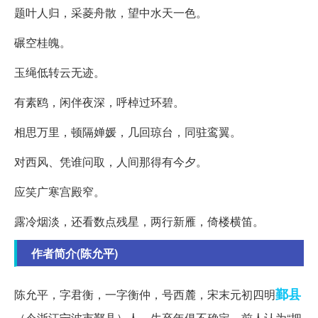
题叶人归，采菱舟散，望中水天一色。
碾空桂魄。
玉绳低转云无迹。
有素鸥，闲伴夜深，呼棹过环碧。
相思万里，顿隔婵媛，几回琼台，同驻鸾翼。
对西风、凭谁问取，人间那得有今夕。
应笑广寒宫殿窄。
露冷烟淡，还看数点残星，两行新雁，倚楼横笛。
作者简介(陈允平)
鄞县
陈允平，字君衡，一字衡仲，号西麓，宋末元初四明
（今浙江宁波市鄞县）人。生卒年俱不确定，前人认为“把