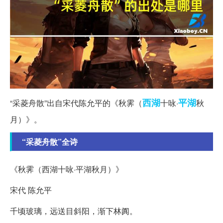
西湖
平湖
“采菱舟散”出自宋代陈允平的《秋霁（
十咏·
秋
月）》。
“采菱舟散”全诗
《秋霁（西湖十咏·平湖秋月）》
宋代 陈允平
千顷玻璃，远送目斜阳，渐下林阗。