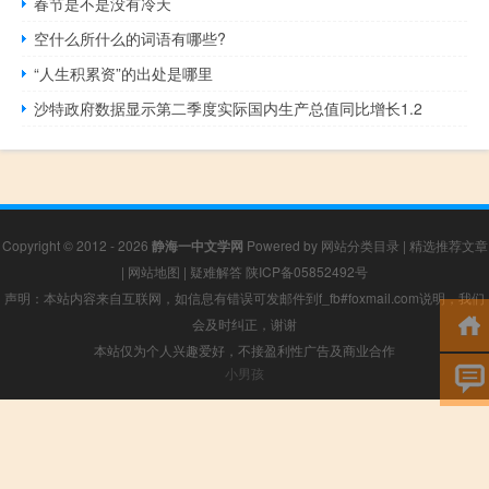
春节是不是没有冷天
空什么所什么的词语有哪些?
“人生积累资”的出处是哪里
沙特政府数据显示第二季度实际国内生产总值同比增长1.2
Copyright © 2012 - 2026
静海一中文学网
Powered by
网站分类目录
|
精选推荐文章
|
网站地图
|
疑难解答
陕ICP备05852492号
声明：本站内容来自互联网，如信息有错误可发邮件到f_fb#foxmail.com说明，我们
会及时纠正，谢谢
本站仅为个人兴趣爱好，不接盈利性广告及商业合作
小男孩