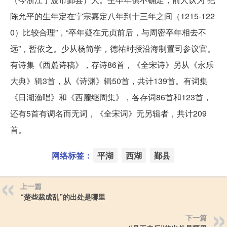
陈允平的生年定在宁宗嘉定八年到十三年之间（1215-122
0）比较合理”，“卒年疑在元贞前后，与周密卒年相去不
远”，暂依之。少从杨简学，德祐时授沿海制置司参议官。
有诗集《西麓诗稿》，存诗86首，《全宋诗》另从《永乐
大典》辑3首，从《诗渊》辑50首，共计139首。有词集
《日湖渔唱》和《西麓继周集》，各存词86首和123首，
还有5首有调名而无词，《全宋词》无另辑者，共计209
首。
网络标签：
平湖
西湖
鄞县
上一篇
“楚些裁成乱”的出处是哪里
下一篇