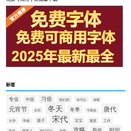
标签
习俗
专业
中国
他们的
你可以
保暖
冬天
唐代
元宵节
冬季
农历
可能会
宋代
孩子
宝宝
大学
学校
寓意
工作
攻略
时间
新年
很多人
年初
我们可以
技能