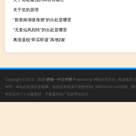
关于笑的原理
“新凿南湖接海潮”的出处是哪里
“无复仙风宛转”的出处是哪里
离境退税“即买即退”再增2家
Copyright © 2012 - 2026
静海一中文学网
Powered by
网站分类目录
|
精选推荐
声明：本站内容来自互联网，如信息有错误可发邮件到f_fb#foxmail.com说明
本站仅为个人兴趣爱好，不接盈利性广告及商业合作