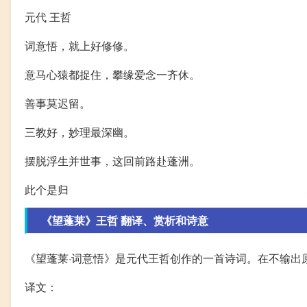
元代 王哲
词意悟，就上好修修。
意马心猿都捉住，攀缘爱念一齐休。
善事莫迟留。
三教好，妙理最深幽。
摆脱浮生并世事，这回前路赴蓬洲。
此个是归
《望蓬莱》王哲 翻译、赏析和诗意
《望蓬莱·词意悟》是元代王哲创作的一首诗词。在不输出
译文：