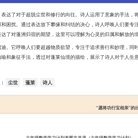
，表达了对于超脱尘世和修行的向往。诗人运用了意象的手法，
缚和困扰。通过表达放下攀缘和纠结的决心，诗人呼唤人们要专
表达了对蓬洲归宿的期望，这里可以理解为心灵的归属和解放的
启迪。它呼唤人们要超越物质欲望，专注于追求善行和妙理，同
隐喻和象征手法，透过对蓬莱仙境的描绘，展示了诗人对于人生
：
尘世
蓬莱
诗人
“愿将功行宝相亲”的
六年级数学学习计划表图文并茂（六年级数学学习计划）