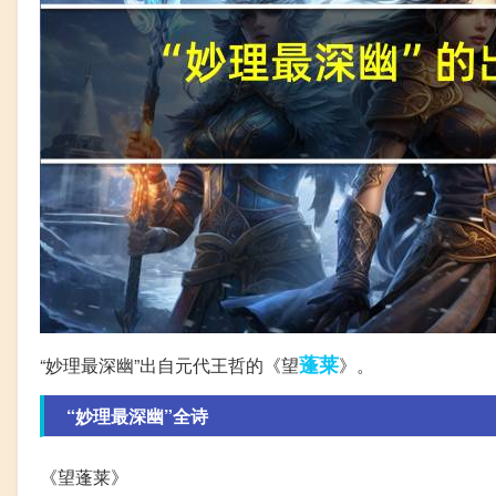
蓬莱
“妙理最深幽”出自元代王哲的《望
》。
“妙理最深幽”全诗
《望蓬莱》