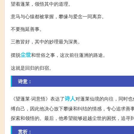
望着蓬莱，领悟其中的道理。
意马与心猿都被掌握，攀缘与爱念一同离弃。
不要拖延善事。
三教皆好，其中的妙理最为深奥。
尘世
摆脱
和世俗之事，这次前往蓬洲的路途。
这就是回归的归宿。
诗意：
诗人
《望蓬莱·词意悟》表达了
对蓬莱仙境的向往，同时也
缚自己，因此他决心放下攀缘和纠结的情感，专心追求善
探索和领悟的。最后，他希望能够超越尘世的困扰，追寻
赏析：