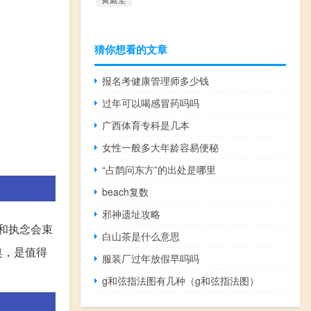
猜你想看的文章
报名考健康管理师多少钱
过年可以喝感冒药吗吗
广西体育专科是几本
女性一般多大年龄容易便秘
“占鹊问东方”的出处是哪里
beach复数
邪神遗址攻略
和执念会束
白山茶是什么意思
奥，是值得
服装厂过年放假早吗吗
g和弦指法图有几种（g和弦指法图）