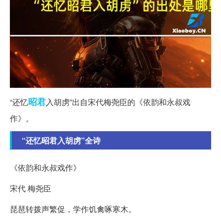
昭君
“还忆
入胡虏”出自宋代梅尧臣的《依韵和永叔戏
作》。
“还忆昭君入胡虏”全诗
《依韵和永叔戏作》
宋代 梅尧臣
琵琶转拨声繁促，学作饥禽啄寒木。