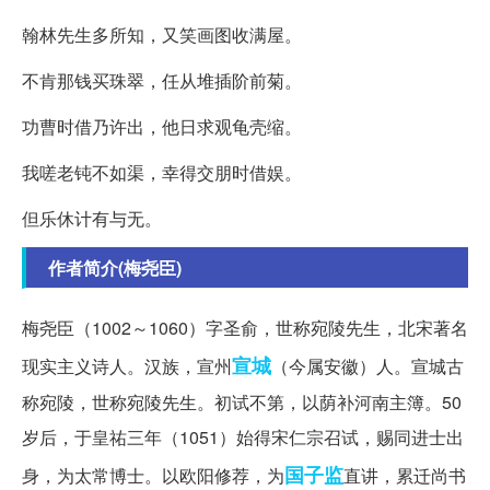
翰林先生多所知，又笑画图收满屋。
不肯那钱买珠翠，任从堆插阶前菊。
功曹时借乃许出，他日求观龟壳缩。
我嗟老钝不如渠，幸得交朋时借娱。
但乐休计有与无。
作者简介(梅尧臣)
梅尧臣（1002～1060）字圣俞，世称宛陵先生，北宋著名
宣城
现实主义诗人。汉族，宣州
（今属安徽）人。宣城古
称宛陵，世称宛陵先生。初试不第，以荫补河南主簿。50
岁后，于皇祐三年（1051）始得宋仁宗召试，赐同进士出
国子监
身，为太常博士。以欧阳修荐，为
直讲，累迁尚书