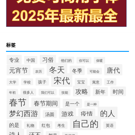
标签
习俗
专业
中国
他们的
你可以
保暖
冬天
唐代
元宵节
冬季
农历
可能会
宋代
孩子
宝宝
大学
学校
寓意
工作
攻略
时间
新年
很多人
年初
我们可以
技能
春节
春节期间
是一个
是一种
的人
梦幻西游
游戏
疫情
汤圆
自己的
的是
红包
礼物
考生
英语
诗人
还不