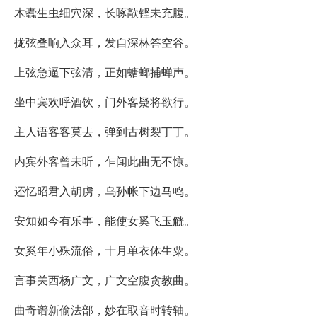
木蠹生虫细穴深，长啄歊铿未充腹。
拢弦叠响入众耳，发自深林答空谷。
上弦急逼下弦清，正如螗螂捕蝉声。
坐中宾欢呼酒饮，门外客疑将欲行。
主人语客客莫去，弹到古树裂丁丁。
内宾外客曾未听，乍闻此曲无不惊。
还忆昭君入胡虏，乌孙帐下边马鸣。
安知如今有乐事，能使女奚飞玉觥。
女奚年小殊流俗，十月单衣体生粟。
言事关西杨广文，广文空腹贪教曲。
曲奇谱新偷法部，妙在取音时转轴。