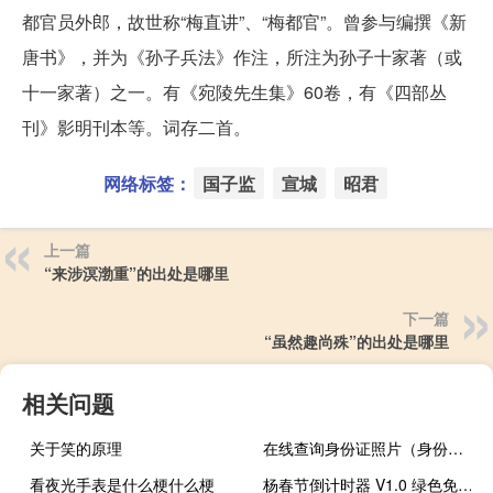
都官员外郎，故世称“梅直讲”、“梅都官”。曾参与编撰《新
唐书》，并为《孙子兵法》作注，所注为孙子十家著（或
十一家著）之一。有《宛陵先生集》60卷，有《四部丛
刊》影明刊本等。词存二首。
网络标签：
国子监
宣城
昭君
上一篇
“来涉溟渤重”的出处是哪里
下一篇
“虽然趣尚殊”的出处是哪里
相关问题
关于笑的原理
在线查询身份证照片（身份证查询系统带照片免费）
看夜光手表是什么梗什么梗
杨春节倒计时器 V1.0 绿色免费版（杨春节倒计时器 V1.0 绿色免费版功能简介）