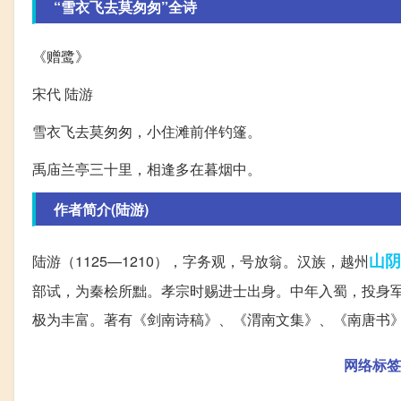
“雪衣飞去莫匆匆”全诗
《赠鹭》
宋代 陆游
雪衣飞去莫匆匆，小住滩前伴钓篷。
禹庙兰亭三十里，相逢多在暮烟中。
作者简介(陆游)
山阴
陆游（1125—1210），字务观，号放翁。汉族，越州
部试，为秦桧所黜。孝宗时赐进士出身。中年入蜀，投身
极为丰富。著有《剑南诗稿》、《渭南文集》、《南唐书
网络标签