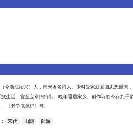
（今浙江绍兴）人，南宋著名诗人。少时受家庭爱国思想熏陶，
军旅生活，官至宝章阁待制。晚年退居家乡。创作诗歌今存九千
》、《老学庵笔记》等。
：
宋代
山阴
陆游