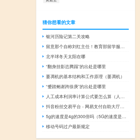
猜你想看的文章
银河历险记第二关攻略
留意那个自称刘红主任！教育部留学服务中心发布严正声明 到底什么情况嘞
北半球冬天太阳在哪
“翻身挂影恣腾蹋”的出处是哪里
萎凋机的基本结构和工作原理（萎凋机）
“蹙踏鲍谢跨徐庚”的出处是哪里
人工成本利润率计算公式要怎么算（人工成本利润率计算公式）
抖音粉丝交易平台 - 网易支付自助大厅在哪
5g的速度是4g的300倍吗（5G的速度是4G的多少倍）
移动号码过户最新规定