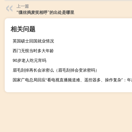
上一篇
“缫丝捣麦笑相呼”的出处是哪里
相关问题
英国硕士回国就业情况
西门无恨当时多大年龄
90岁老人吃元宵吗
眉毛刮掉再长会浓密么（眉毛刮掉会变浓密吗）