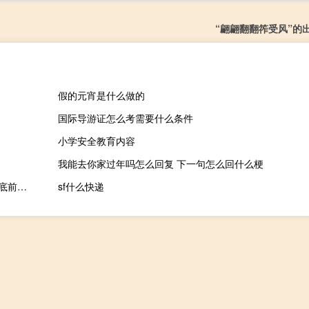
“翩翩翻翻筰受风”的
假的元宵是什么做的
国际导游证怎么考需要什么条件
小学安全教育内容
我能去你家过年吗怎么回复 下一句怎么回什么梗
国家广电总局回应“看电视直播频道难、遥控器多、操作复杂”：年底前超八成用户可实现开机就能看电视
sf什么快递