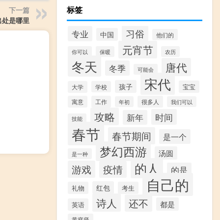
标签
下一篇
出处是哪里
习俗
专业
中国
他们的
元宵节
你可以
保暖
农历
冬天
唐代
冬季
可能会
宋代
孩子
宝宝
大学
学校
寓意
工作
很多人
年初
我们可以
攻略
时间
新年
技能
春节
春节期间
是一个
梦幻西游
汤圆
是一种
的人
游戏
疫情
的是
自己的
红包
礼物
考生
诗人
还不
都是
英语
黄庭坚