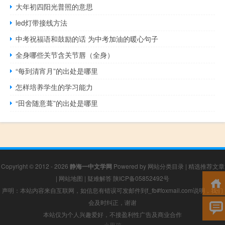
大年初四阳光普照的意思
led灯带接线方法
中考祝福语和鼓励的话 为中考加油的暖心句子
全身哪些关节含关节唇（全身）
“每到清宵月”的出处是哪里
怎样培养学生的学习能力
“田舍随意葺”的出处是哪里
Copyright © 2012 - 2026
静海一中文学网
Powered by
网站分类目录
|
精选推荐文章
|
网站地图
|
疑难解答
陕ICP备05852492号
声明：本站内容来自互联网，如信息有错误可发邮件到f_fb#foxmail.com说明，我们
会及时纠正，谢谢
本站仅为个人兴趣爱好，不接盈利性广告及商业合作
小男孩