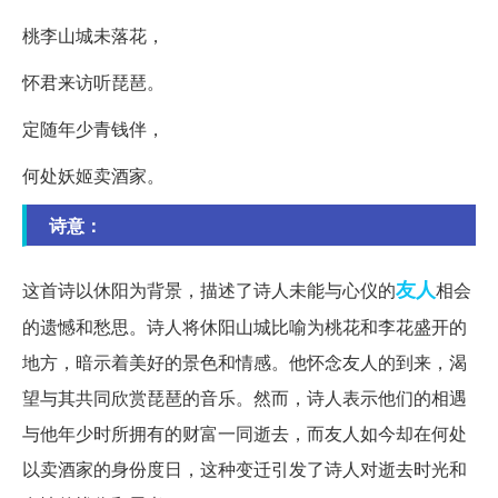
桃李山城未落花，
怀君来访听琵琶。
定随年少青钱伴，
何处妖姬卖酒家。
诗意：
友人
这首诗以休阳为背景，描述了诗人未能与心仪的
相会
的遗憾和愁思。诗人将休阳山城比喻为桃花和李花盛开的
地方，暗示着美好的景色和情感。他怀念友人的到来，渴
望与其共同欣赏琵琶的音乐。然而，诗人表示他们的相遇
与他年少时所拥有的财富一同逝去，而友人如今却在何处
以卖酒家的身份度日，这种变迁引发了诗人对逝去时光和