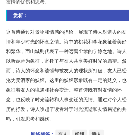
友情的忧伤和思考。
赏析：
这首诗通过对景物和情感的描绘，展现了诗人对逝去的友
情和年少时光的怀念之情。诗中的桃花和李花象征着美好
和繁华，而山城则代表了一种远离尘嚣的宁静之地。诗人
以听琵琶为象征，寄托了与友人共享美好时光的愿望。然
而，诗人的怀念和遗憾却被友人的现状所打破，友人已经
沦为卖酒家的妖姬。这里的妖姬形象既有一定的贬义，也
象征着友人的境遇和社会变迁。整首诗既有对友情的怀
念，也反映了时光流转和人事变迁的无情。通过对个人经
历的抒发，诗人唤起了读者对于时光流逝和友情易逝的共
鸣，引发思考和感伤。
网络标签：
友人
妖姬
诗人