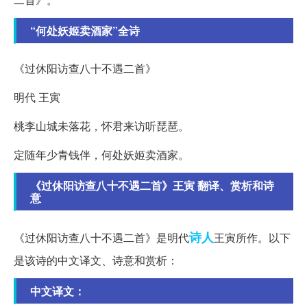
“何处妖姬卖酒家”全诗
《过休阳访查八十不遇二首》
明代 王寅
桃李山城未落花，怀君来访听琵琶。
定随年少青钱伴，何处妖姬卖酒家。
《过休阳访查八十不遇二首》王寅 翻译、赏析和诗
意
诗人
《过休阳访查八十不遇二首》是明代
王寅所作。以下
是该诗的中文译文、诗意和赏析：
中文译文：