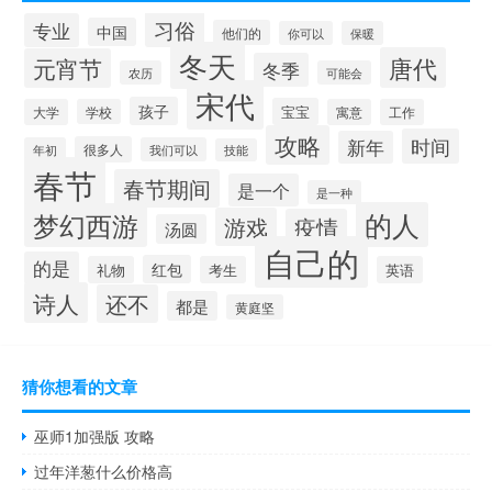
习俗
专业
中国
他们的
你可以
保暖
冬天
唐代
元宵节
冬季
农历
可能会
宋代
孩子
宝宝
大学
学校
寓意
工作
攻略
时间
新年
很多人
年初
我们可以
技能
春节
春节期间
是一个
是一种
的人
梦幻西游
游戏
疫情
汤圆
自己的
的是
红包
礼物
考生
英语
诗人
还不
都是
黄庭坚
猜你想看的文章
巫师1加强版 攻略
过年洋葱什么价格高