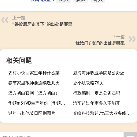
上一篇
“馋蛟磨牙走其下”的出处是哪里
下一篇
“忧汝门户迫”的出处是哪里
相关问题
农村小伙回家过年种什么菜
威海海洋职业学院是公办还是民办
春节家里敬神要连续敬几天
史小坑攻略79关
汉方初白官网（汉方初白）
行政编制一定是公务员吗
华硕m51VB生产年份（华硕m51v）
汽车超过年审多久不能开
过年与其他节日区别图片
光峰科技涨超7%三大业务线已获6个定点落地