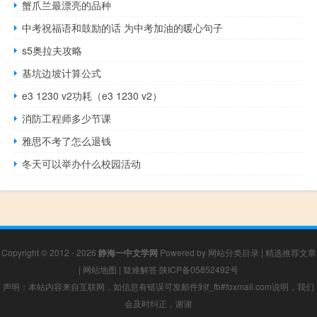
蟹爪兰最漂亮的品种
中考祝福语和鼓励的话 为中考加油的暖心句子
s5奥拉夫攻略
基坑边坡计算公式
e3 1230 v2功耗（e3 1230 v2）
消防工程师多少节课
雅思不考了怎么退钱
冬天可以举办什么校园活动
Copyright © 2012 - 2026
静海一中文学网
Powered by
网站分类目录
|
精选推荐文章
|
网站地图
|
疑难解答
陕ICP备05852492号
声明：本站内容来自互联网，如信息有错误可发邮件到f_fb#foxmail.com说明，我们
会及时纠正，谢谢