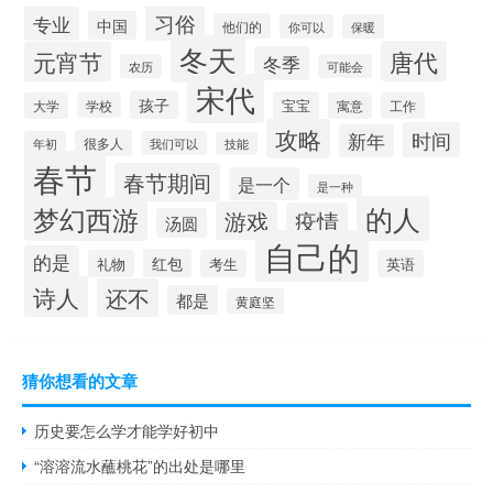
习俗
专业
中国
他们的
你可以
保暖
冬天
唐代
元宵节
冬季
农历
可能会
宋代
孩子
宝宝
大学
学校
寓意
工作
攻略
时间
新年
很多人
年初
我们可以
技能
春节
春节期间
是一个
是一种
的人
梦幻西游
游戏
疫情
汤圆
自己的
的是
红包
礼物
考生
英语
诗人
还不
都是
黄庭坚
猜你想看的文章
历史要怎么学才能学好初中
“溶溶流水蘸桃花”的出处是哪里