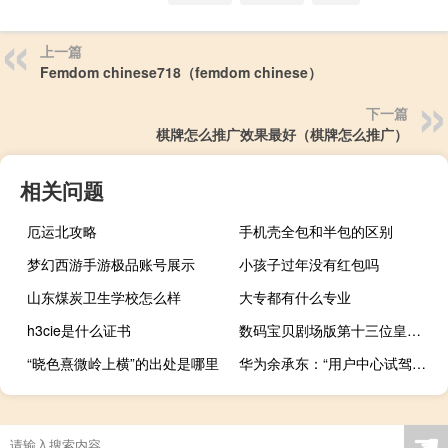
上一篇
Femdom chinese718（femdom chinese）
下一篇
棋牌怎么推广效果最好（棋牌怎么推广）
相关问题
厄运北攻略
手机壳全包和半包的区别
梦幻西游手游极品账号展示
小孩子过年没有红包吗
山东煤炭卫生学校怎么样
大专都有什么专业
h3cie是什么证书
数码宝贝剧场版第十三位皇家骑士是谁（数码宝贝剧场版第十三位皇家骑士）
“晓色熹微岭上横”的出处是哪里
华为余承东：“用户中心试驾事故”为客户误踩油门踏板导致 AEB未介入
☚