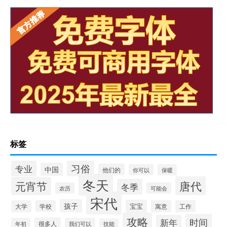
标签
习俗
专业
中国
他们的
你可以
保暖
冬天
唐代
元宵节
冬季
农历
可能会
宋代
孩子
宝宝
大学
学校
寓意
工作
攻略
时间
新年
很多人
年初
我们可以
技能