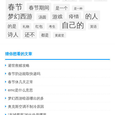
春节
春节期间
是一个
是一种
的人
梦幻西游
游戏
疫情
汤圆
自己的
的是
红包
礼物
考生
英语
诗人
还不
都是
黄庭坚
猜你想看的文章
避世救赎攻略
春节韵达能取快递吗
春节休几天正常
emc是什么意思
梦幻西游暗器哪出的多
奥克斯空调不制冷原因
“东城梦里”的出处是哪里