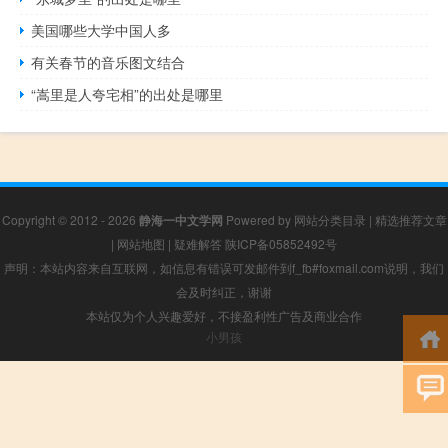
美国哪些大学中国人多
有关春节的音乐图文结合
“嵩里是人夸宅相”的出处是哪里
Copyright © 2012 - 2026
静海一中文学网
Powered by
网站分类目录
|
精选推荐文章
|
网站地图
|
疑难解答
陕ICP备05852492号
声明：本站内容来自互联网，如信息有错误可发邮件到f_fb#foxmail.com说明，我们
会及时纠正，谢谢
本站仅为个人兴趣爱好，不接盈利性广告及商业合作
小男孩