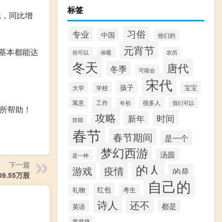
标签
元，同比增
习俗
专业
中国
他们的
元宵节
基本都能达
你可以
保暖
农历
冬天
唐代
冬季
可能会
宋代
孩子
宝宝
大学
学校
寓意
工作
很多人
年初
我们可以
有所帮助！
攻略
时间
新年
技能
春节
春节期间
是一个
梦幻西游
汤圆
是一种
下一篇
的人
游戏
疫情
的是
09.55万股
自己的
红包
礼物
考生
诗人
还不
都是
英语
黄庭坚