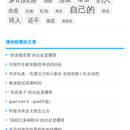
汤圆
自己的
的是
红包
礼物
考生
英语
诗人
还不
都是
黄庭坚
猜你想看的文章
“田舍随意葺”的出处是哪里
中国学生参加雅思考试的好处
车评头条：充满活力的小家伙 实拍劲客1.5L自动型
教资面试讲课时间
“且容老子”的出处是哪里
ipad mini 5（ipad升级）
怀疑水表走太快怎么办
“国初已来画鞍马”的出处是哪里
非流动资产处置损失包括哪些