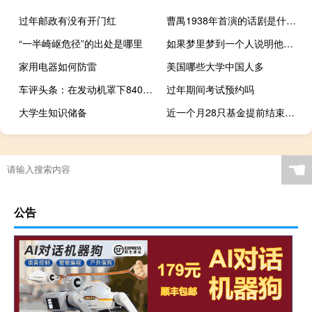
过年邮政有没有开门红
曹禺1938年首演的话剧是什么（曹禺1938年首演）
“一半崎岖危径”的出处是哪里
如果梦里梦到一个人说明他在想你（如果在梦里梦见一个人就说明对方在想你 是真的吗）
家用电器如何防雷
美国哪些大学中国人多
车评头条：在发动机罩下840d配备3.0升涡轮增压柴油直列六缸发动机
过年期间考试预约吗
大学生知识储备
近一个月28只基金提前结束募集 18只债基占比超六成
☚
公告