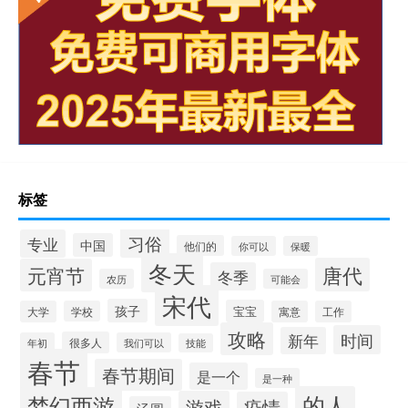
标签
习俗
专业
中国
他们的
你可以
保暖
冬天
唐代
元宵节
冬季
农历
可能会
宋代
孩子
宝宝
大学
学校
寓意
工作
攻略
时间
新年
很多人
年初
我们可以
技能
春节
春节期间
是一个
是一种
的人
梦幻西游
游戏
疫情