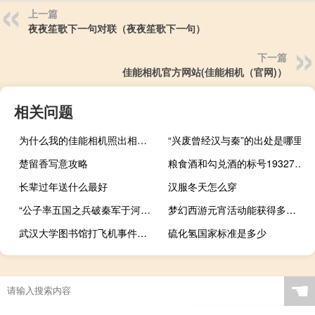
上一篇
夜夜笙歌下一句对联（夜夜笙歌下一句）
下一篇
佳能相机官方网站(佳能相机（官网)）
相关问题
为什么我的佳能相机照出相片很暗
“兴废曾经汉与秦”的出处是哪里
楚留香写意攻略
粮食酒和勾兑酒的标号19327是什么酒（粮食酒和勾兑酒的标号）
长辈过年送什么最好
汉服冬天怎么穿
“公子率五国之兵破秦军于河外”的出处是哪里
梦幻西游元宵活动能获得多少元宵
武汉大学图书馆打飞机事件什么梗
硫化氢国家标准是多少
☚