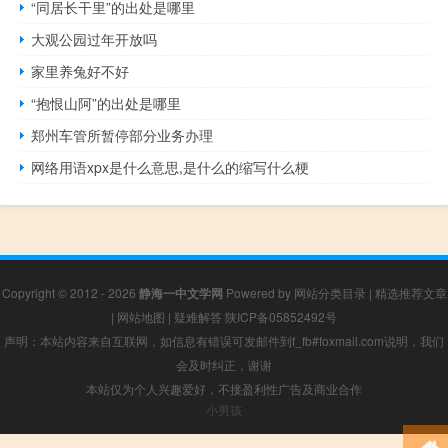
“同居长干里”的出处是哪里
大观公园过年开放吗
家里养兔好不好
“抱恨山阿”的出处是哪里
郑州车管所暂停部分业务办理
网络用语xpx是什么意思,是什么的缩写什么梗
Copyright © 2012 - 2026
静海一中文学网
Powered by
网站分类目录
|
精选推荐文章
|
网站地图
|
疑难解答
陕ICP备05852492号
声明：本站内容来自互联网，如信息有错误可发邮件到f_fb#foxmail.com说明，我们
会及时纠正，谢谢
本站仅为个人兴趣爱好，不接盈利性广告及商业合作
小男孩