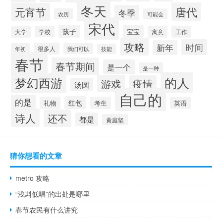
冬天
唐代
元宵节
冬季
农历
可能会
宋代
孩子
宝宝
大学
学校
寓意
工作
攻略
时间
新年
很多人
年初
我们可以
技能
春节
春节期间
是一个
是一种
的人
梦幻西游
游戏
疫情
汤圆
自己的
的是
红包
礼物
考生
英语
诗人
还不
都是
黄庭坚
猜你想看的文章
metro 攻略
“浅斟低唱”的出处是哪里
春节农民有什么讲究